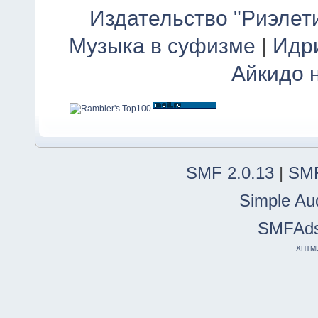
Издательство "Риэлет
Музыка в суфизме
|
Идр
Айкидо 
SMF 2.0.13
|
SMF
Simple Au
SMFAd
XHTM