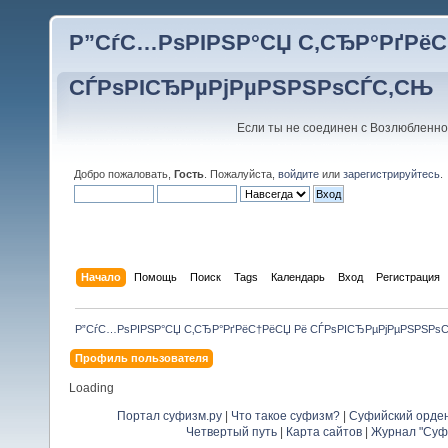
Р”СѓС…РѕРІРЅР°СЏ С‚СЂР°РґРёС
СЃРѕРІСЂРµРјРµРЅРЅРѕСЃС‚СЊ
Если ты не соединен с Возлюбленно
Добро пожаловать,
Гость
. Пожалуйста,
войдите
или
зарегистрируйтесь
.
Начало
Помощь
Поиск
Tags
Календарь
Вход
Регистрация
Р”СѓС…РѕРІРЅР°СЏ С‚СЂР°РґРёС†РёСЏ Рё СЃРѕРІСЂРµРјРµРЅРЅРѕ
Профиль пользователя
Loading
Портал суфизм.ру
|
Что такое суфизм?
|
Суфийский орде
Четвертый путь
|
Карта сайтов
|
Журнал "Суф