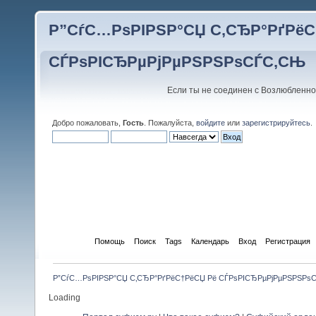
Р”СѓС…РѕРІРЅР°СЏ С‚СЂР°РґРёС
СЃРѕРІСЂРµРјРµРЅРЅРѕСЃС‚СЊ
Если ты не соединен с Возлюбленно
Добро пожаловать,
Гость
. Пожалуйста,
войдите
или
зарегистрируйтесь
.
Начало
Помощь
Поиск
Tags
Календарь
Вход
Регистрация
Р”СѓС…РѕРІРЅР°СЏ С‚СЂР°РґРёС†РёСЏ Рё СЃРѕРІСЂРµРјРµРЅРЅРѕ
Loading