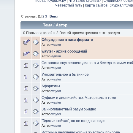
Портал суфизм.ру
|
Что такое суфизм?
|
Суфийский орде
Четвертый путь
|
Карта сайтов
|
Журнал "Суф
Страницы: [
1
]
2
3
Вниз
Тема
/
Автор
0 Пользователей и 3 Гостей просматривают этот раздел.
Обсуждения в вики-формате
Автор
wayter
wayter - архив сообщений
Автор
админ
Остановка внутреннего диалога и беседа с самим со
Автор
wayter
Умозрительное и бытийное
Автор
wayter
Афоризмы
Автор
wayter
Суфизм и дионисийство. Материалы к теме
Автор
wayter
За инопланетный разум обидно
Автор
wayter
"Здесь и сейчас", но не всегда и везде
Автор
wayter
Источник человеческого - в животной природе