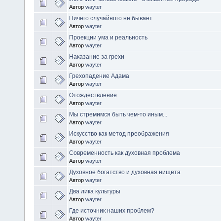
Автор
wayter
Ничего случайного не бывает
Автор
wayter
Проекции ума и реальность
Автор
wayter
Наказание за грехи
Автор
wayter
Грехопадение Адама
Автор
wayter
Отождествление
Автор
wayter
Мы стремимся быть чем-то иным...
Автор
wayter
Искусство как метод преображения
Автор
wayter
Современность как духовная проблема
Автор
wayter
Духовное богатство и духовная нищета
Автор
wayter
Два лика культуры
Автор
wayter
Где источник наших проблем?
Автор
wayter