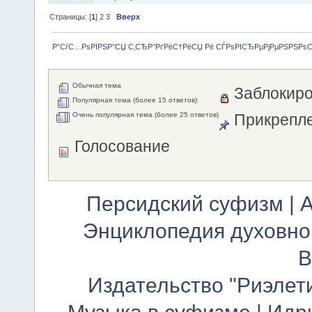
Страницы: [
1
]
2
3
Вверх
Р”СѓС…РѕРІРЅР°СЏ С‚СЂР°РґРёС†РёСЏ Рё СЃРѕРІСЂРµРјРµРЅРЅРѕ
Обычная тема
Заблокиро
Популярная тема (более 15 ответов)
Очень популярная тема (более 25 ответов)
Прикрепле
Голосование
Персидский суфизм
|
А
Энциклопедия духовно
В
Издательство "Риэлет
Музыка в суфизме
|
Идр