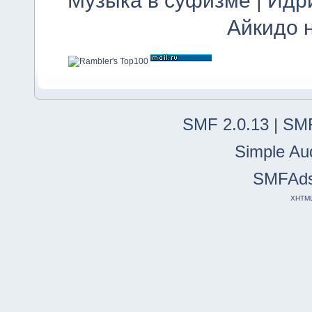
Айкидо 
SMF 2.0.13
|
SMF
Simple Au
SMFAd
XHTM