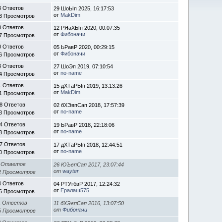
3 Ответов
29 ШоЫп 2025, 16:17:53
от
MakDim
3 Просмотров
0 Ответов
12 РЯаХЫп 2020, 00:07:35
от
Фибоначи
7 Просмотров
0 Ответов
05 ЬРавР 2020, 00:29:15
от
Фибоначи
6 Просмотров
3 Ответов
27 ШоЭп 2019, 07:10:54
от
no-name
4 Просмотров
1 Ответов
15 дХТаРЫп 2019, 13:13:26
от
MakDim
1 Просмотров
8 Ответов
02 бХЭвпСап 2018, 17:57:39
от
no-name
3 Просмотров
4 Ответов
19 ЬРавР 2018, 22:18:06
от
no-name
3 Просмотров
7 Ответов
17 дХТаРЫп 2018, 12:44:51
от
no-name
0 Просмотров
 Ответов
26 ЮЪвпСап 2017, 23:07:44
от
wayter
2 Просмотров
4 Ответов
04 РТУгбвР 2017, 12:24:32
от
Ералаш575
6 Просмотров
1 Ответов
11 бХЭвпСап 2016, 13:07:50
от
Фибоначи
5 Просмотров