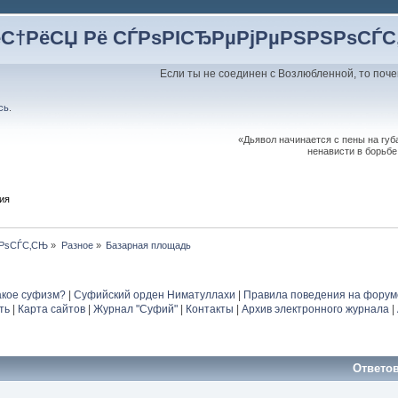
ёС†РёСЏ Рё СЃРѕРІСЂРµРјРµРЅРЅРѕСЃ
Если ты не соединен с Возлюбленной, то поче
сь
.
«Дьявол начинается с пены на губа
ненависти в борьбе
ия
ЅРѕСЃС‚СЊ
»
Разное
»
Базарная площадь
акое суфизм?
|
Суфийский орден Ниматуллахи
|
Правила поведения на форум
ть
|
Карта сайтов
|
Журнал "Суфий"
|
Контакты
|
Архив электронного журнала
|
Ответо