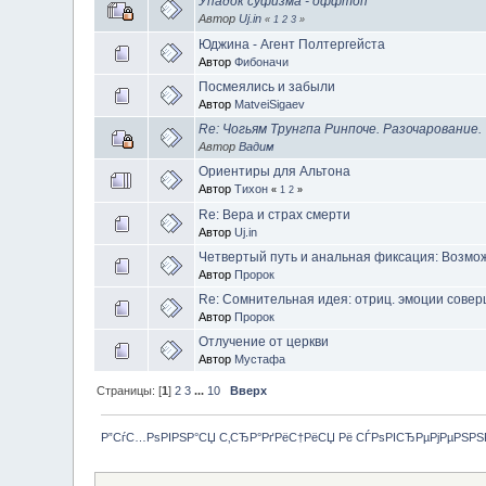
Упадок суфизма - оффтоп
Автор
Uj.in
«
1
2
3
»
Юджина - Агент Полтергейста
Автор
Фибоначи
Посмеялись и забыли
Автор
MatveiSigaev
Re: Чогьям Трунгпа Ринпоче. Разочарование.
Автор
Вадим
Ориентиры для Альтона
Автор
Тихон
«
1
2
»
Re: Вера и страх смерти
Автор
Uj.in
Четвертый путь и анальная фиксация: Возмо
Автор
Пророк
Re: Сомнительная идея: отриц. эмоции сове
Автор
Пророк
Отлучение от церкви
Автор
Мустафа
Страницы: [
1
]
2
3
...
10
Вверх
Р”СѓС…РѕРІРЅР°СЏ С‚СЂР°РґРёС†РёСЏ Рё СЃРѕРІСЂРµРјРµРЅР