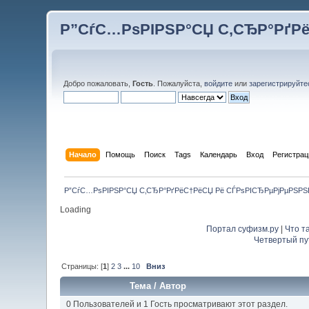
Р”СѓС…РѕРІРЅР°СЏ С‚СЂР°РґР
Добро пожаловать,
Гость
. Пожалуйста,
войдите
или
зарегистрируйте
Начало
Помощь
Поиск
Tags
Календарь
Вход
Регистрац
Р”СѓС…РѕРІРЅР°СЏ С‚СЂР°РґРёС†РёСЏ Рё СЃРѕРІСЂРµРјРµРЅР
Loading
Портал суфизм.ру
|
Что т
Четвертый пу
Страницы: [
1
]
2
3
...
10
Вниз
Тема
/
Автор
0 Пользователей и 1 Гость просматривают этот раздел.