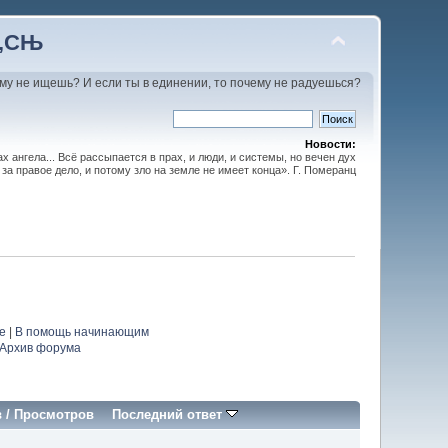
С‚СЊ
му не ищешь? И если ты в единении, то почему не радуешься?
Новости:
х ангела... Всё рассыпается в прах, и люди, и системы, но вечен дух
 за правое дело, и потому зло на земле не имеет конца». Г. Померанц
е
|
В помощь начинающим
Архив форума
в
/
Просмотров
Последний ответ