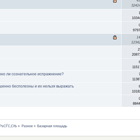
4
3242
1034
979
1
1234
2
2087
1151
жно ли сознательное испражнение?
1138
ршенно бесполезны и их нельзя выражать
1018
884
ЅРѕСЃС‚СЊ
»
Разное
»
Базарная площадь