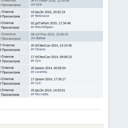
3 Ответов
06 РТУгбвР 2016, 22:55:09
от
Uj.in
4 Просмотров
1 Ответов
19 ШоЭп 2016, 20:52:19
от
Фибоначи
4 Просмотров
0 Ответов
02 дХТаРЫп 2015, 17:34:48
от
MatveiSigaev
7 Просмотров
4 Ответов
08 пЭТРап 2015, 19:56:54
от
Вадим
2 Просмотров
7 Ответов
20 бХЭвпСап 2014, 13:14:35
от
Пророк
3 Просмотров
6 Ответов
17 бХЭвпСап 2014, 09:06:23
от
Uj.in
7 Просмотров
7 Ответов
20 ШоЫп 2014, 00:55:54
от
caramba
7 Просмотров
6 Ответов
17 ШоЫп 2014, 17:35:17
от
Uj.in
2 Просмотров
0 Ответов
25 ШоЭп 2014, 14:03:51
от
Мустафа
4 Просмотров