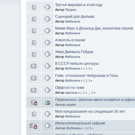
Третья мировая в этом году
Автор
Пророк
Сценарий для фильма
Автор
Фибоначи
Микки Маус и Дональд Дак, аналитика героев
Автор
Фибоначи
Алкоголь и сказки
Автор
Фибоначи
Умер Джемаль Гейдар
Автор
Фибоначи
В СССР небыло цензуры
Автор
Фибоначи
«
1
2
3
»
Гомо- отношения Чебурашки и Гены
Автор
Фибоначи
«
1
2
3
»
Оффтоп по теме
Автор
картина
«
1
2
3
...
5
»
Перенесено: Шайтан меня посвятил в суфии
Автор
wayter
Мои предсказания на следующие 50 лет
Автор
Фибоначи
Интеллектуальный суфизм
Автор
Фибоначи
«
1
2
3
»