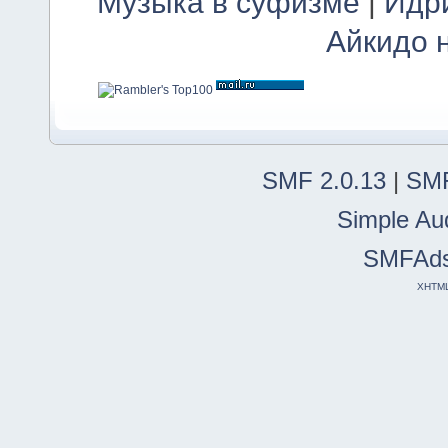
Музыка в суфизме
|
Идр
Айкидо 
SMF 2.0.13
|
SMF
Simple Au
SMFAd
XHTM