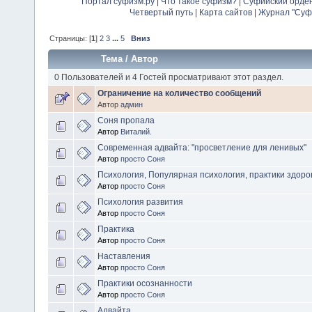
Портал суфизм.ру
|
Что такое суфизм?
|
Суфийский орде
Четвертый путь
|
Карта сайтов
|
Журнал "Суф
Страницы: [
1
]
2
3
...
5
Вниз
Тема
/
Автор
0 Пользователей и 4 Гостей просматривают этот раздел.
Ограничение на количество сообщений
Автор
админ
Соня пропала
Автор
Виталий.
Современная адвайта: "просветление для ленивых"
Автор
просто Соня
Психология, Популярная психология, практики здоро
Автор
просто Соня
Психология развития
Автор
просто Соня
Практика
Автор
просто Соня
Наставления
Автор
просто Соня
Практики осознанности
Автор
просто Соня
Адвайта