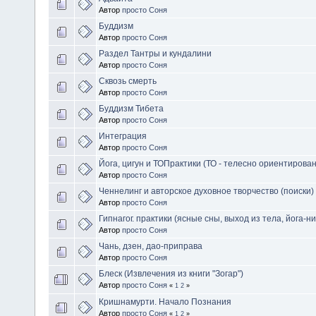
Автор
просто Соня
Буддизм
Автор
просто Соня
Раздел Тантры и кундалини
Автор
просто Соня
Сквозь смерть
Автор
просто Соня
Буддизм Тибета
Автор
просто Соня
Интеграция
Автор
просто Соня
Йога, цигун и ТОПрактики (ТО - телесно ориентирова
Автор
просто Соня
Ченнелинг и авторское духовное творчество (поиски)
Автор
просто Соня
Гипнагог. практики (ясные сны, выход из тела, йога-н
Автор
просто Соня
Чань, дзен, дао-приправа
Автор
просто Соня
Блеск (Извлечения из книги "Зогар")
Автор
просто Соня
«
1
2
»
Кришнамурти. Начало Познания
Автор
просто Соня
«
1
2
»