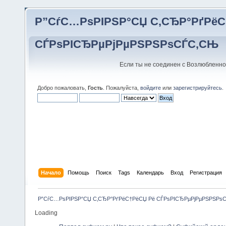
Р”СѓС…РѕРІРЅР°СЏ С‚СЂР°РґРёС
СЃРѕРІСЂРµРјРµРЅРЅРѕСЃС‚СЊ
Если ты не соединен с Возлюбленно
Добро пожаловать,
Гость
. Пожалуйста,
войдите
или
зарегистрируйтесь
.
Начало
Помощь
Поиск
Tags
Календарь
Вход
Регистрация
Р”СѓС…РѕРІРЅР°СЏ С‚СЂР°РґРёС†РёСЏ Рё СЃРѕРІСЂРµРјРµРЅРЅРѕ
Loading