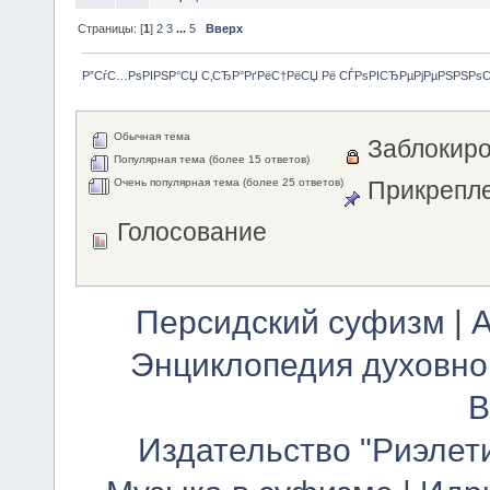
Страницы: [
1
]
2
3
...
5
Вверх
Р”СѓС…РѕРІРЅР°СЏ С‚СЂР°РґРёС†РёСЏ Рё СЃРѕРІСЂРµРјРµРЅРЅРѕ
Обычная тема
Заблокиро
Популярная тема (более 15 ответов)
Очень популярная тема (более 25 ответов)
Прикрепле
Голосование
Персидский суфизм
|
А
Энциклопедия духовно
В
Издательство "Риэлет