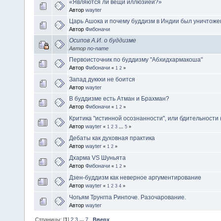
«Являются ли вещи иллюзией?»
Автор
wayter
Царь Ашока и почему буддизм в Индии был уничтоже
Автор
Фибоначи
Осипов А.И. о буддизме
Автор
no-name
Первоисточник по буддизму "Абхидхармакоша"
Автор
Фибоначи
«
1
2
»
Запад дуккхи не боится
Автор
wayter
В буддизме есть Атман и Брахман?
Автор
Фибоначи
«
1
2
»
Критика "истинной осознанности", или бдительности (
Автор
wayter
«
1
2
3
...
5
»
Дебаты как духовная практика
Автор
wayter
«
1
2
»
Дхарма VS Шуньята
Автор
Фибоначи
«
1
2
»
Дзен-буддизм как неверное аргументирование
Автор
wayter
«
1
2
3
4
»
Чогьям Трунгпа Ринпоче. Разочарование.
Автор
wayter
Страницы: [
1
]
2
3
...
7
Вверх