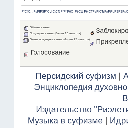
Р”СѓС…РѕРІРЅР°СЏ С‚СЂР°РґРёС†РёСЏ Рё СЃРѕРІСЂРµРјРµРЅРЅРѕ
Обычная тема
Заблокиро
Популярная тема (более 15 ответов)
Очень популярная тема (более 25 ответов)
Прикрепле
Голосование
Персидский суфизм
|
А
Энциклопедия духовно
В
Издательство "Риэлет
Музыка в суфизме
|
Идр