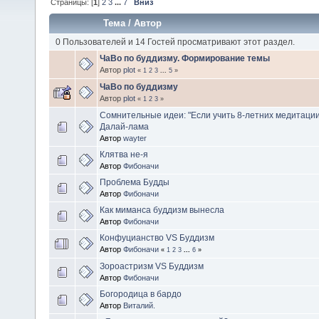
Страницы: [
1
]
2
3
...
7
Вниз
Тема
/
Автор
0 Пользователей и 14 Гостей просматривают этот раздел.
ЧаВо по буддизму. Формирование темы
Автор
plot
«
1
2
3
...
5
»
ЧаВо по буддизму
Автор
plot
«
1
2
3
»
Сомнительные идеи: "Если учить 8-летних медитации
Далай-лама
Автор
wayter
Клятва не-я
Автор
Фибоначи
Проблема Будды
Автор
Фибоначи
Как миманса буддизм вынесла
Автор
Фибоначи
Конфуцианство VS Буддизм
Автор
Фибоначи
«
1
2
3
...
6
»
Зороастризм VS Буддизм
Автор
Фибоначи
Богородица в бардо
Автор
Виталий.