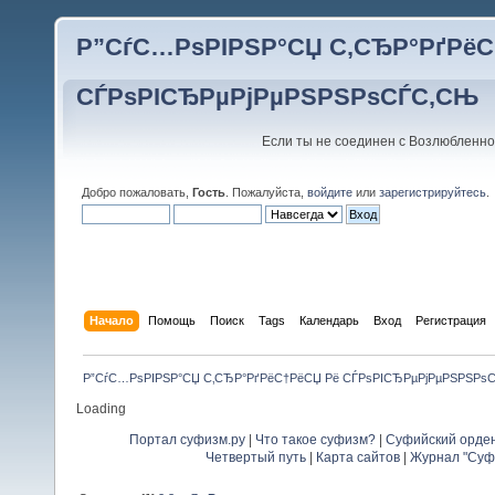
Р”СѓС…РѕРІРЅР°СЏ С‚СЂР°РґРёС
СЃРѕРІСЂРµРјРµРЅРЅРѕСЃС‚СЊ
Если ты не соединен с Возлюбленно
Добро пожаловать,
Гость
. Пожалуйста,
войдите
или
зарегистрируйтесь
.
Начало
Помощь
Поиск
Tags
Календарь
Вход
Регистрация
Р”СѓС…РѕРІРЅР°СЏ С‚СЂР°РґРёС†РёСЏ Рё СЃРѕРІСЂРµРјРµРЅРЅРѕ
Loading
Портал суфизм.ру
|
Что такое суфизм?
|
Суфийский орде
Четвертый путь
|
Карта сайтов
|
Журнал "Суф