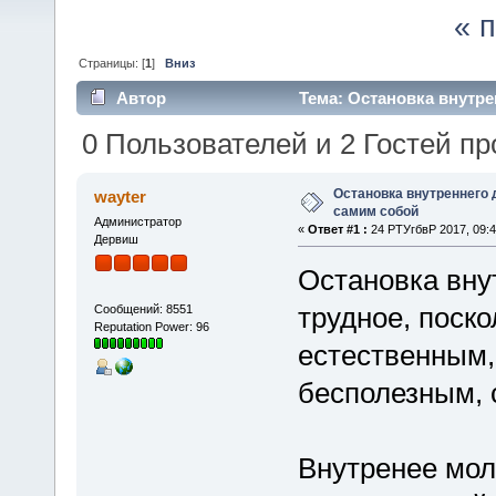
« 
Страницы: [
1
]
Вниз
Автор
Тема: Остановка внутре
0 Пользователей и 2 Гостей пр
Остановка внутреннего 
wayter
самим собой
Администратор
«
Ответ #1 :
24 РТУгбвР 2017, 09:4
Дервиш
Остановка вну
трудное, поск
Сообщений: 8551
Reputation Power: 96
естественным,
бесполезным, 
Внутренее мол