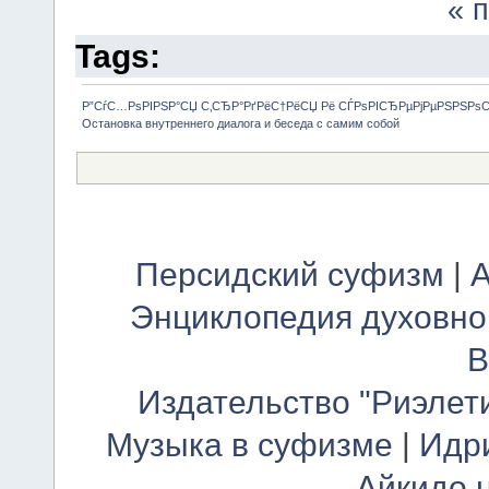
« 
Tags:
Р”СѓС…РѕРІРЅР°СЏ С‚СЂР°РґРёС†РёСЏ Рё СЃРѕРІСЂРµРјРµРЅРЅРѕ
Остановка внутреннего диалога и беседа с самим собой
Персидский суфизм
|
А
Энциклопедия духовно
В
Издательство "Риэлет
Музыка в суфизме
|
Идр
Айкидо 