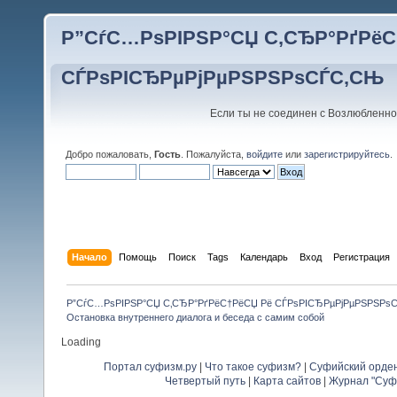
Р”СѓС…РѕРІРЅР°СЏ С‚СЂР°РґРёС
СЃРѕРІСЂРµРјРµРЅРЅРѕСЃС‚СЊ
Если ты не соединен с Возлюбленно
Добро пожаловать,
Гость
. Пожалуйста,
войдите
или
зарегистрируйтесь
.
Начало
Помощь
Поиск
Tags
Календарь
Вход
Регистрация
Р”СѓС…РѕРІРЅР°СЏ С‚СЂР°РґРёС†РёСЏ Рё СЃРѕРІСЂРµРјРµРЅРЅРѕ
Остановка внутреннего диалога и беседа с самим собой
Loading
Портал суфизм.ру
|
Что такое суфизм?
|
Суфийский орде
Четвертый путь
|
Карта сайтов
|
Журнал "Суф