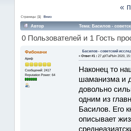
« 
Страницы: [
1
]
Вниз
Автор
Тема: Басилов - советс
0 Пользователей и 1 Гость про
Басилов - советский иссл
Фибоначи
«
Ответ #1 :
27 дХТаРЫп 2020, 15:
Ариф
Наконец то на
Сообщений: 2417
Reputation Power: 64
шаманизма и 
довольно силь
одним из глав
Басилов. Его к
описывает жиз
среднеазиатск