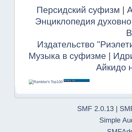
Персидский суфизм
|
А
Энциклопедия духовно
В
Издательство "Риэлет
Музыка в суфизме
|
Идр
Айкидо 
SMF 2.0.13
|
SMF
Simple Au
SMFAd