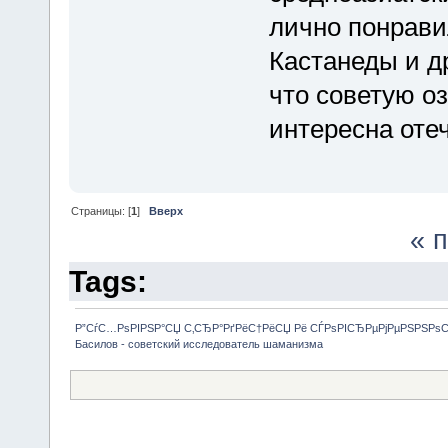
лично понрави
Кастанеды и д
что советую о
интересна оте
Страницы: [
1
]
Вверх
« 
Tags:
Р”СѓС…РѕРІРЅР°СЏ С‚СЂР°РґРёС†РёСЏ Рё СЃРѕРІСЂРµРјРµРЅРЅРѕ
Басилов - советский исследователь шаманизма