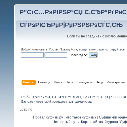
Р”СѓС…РѕРІРЅР°СЏ С‚СЂР°РґРёС
СЃРѕРІСЂРµРјРµРЅРЅРѕСЃС‚СЊ
Если ты не соединен с Возлюбленно
Добро пожаловать,
Гость
. Пожалуйста,
войдите
или
зарегистрируйтесь
.
Начало
Помощь
Поиск
Tags
Календарь
Вход
Регистрация
Р”СѓС…РѕРІРЅР°СЏ С‚СЂР°РґРёС†РёСЏ Рё СЃРѕРІСЂРµРјРµРЅРЅРѕ
Басилов - советский исследователь шаманизма
Loading
Портал суфизм.ру
|
Что такое суфизм?
|
Суфийский орде
Четвертый путь
|
Карта сайтов
|
Журнал "Суф