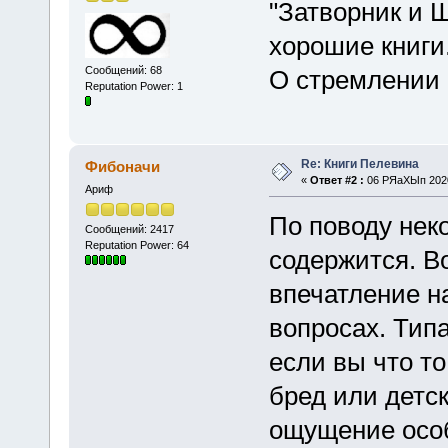
"Затворник и 
хорошие книги
Сообщений: 68
О стремлении 
Reputation Power: 1
Re: Книги Пелевина
Фибоначи
«
Ответ #2 :
06 РЯаХЫп 2020
Ариф
По поводу нек
Сообщений: 2417
Reputation Power: 64
содержится. В
впечатление н
вопросах. Тип
если вы что то
бред или детск
ощущение осо