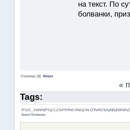
на текст. По су
болванки, при
Страницы: [
1
]
Вверх
« 
Tags:
Р”СѓС…РѕРІРЅР°СЏ С‚СЂР°РґРёС†РёСЏ Рё СЃРѕРІСЂРµРјРµРЅРЅРѕ
Книги Пелевина