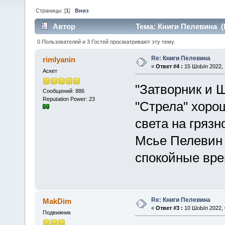
Страницы: [
1
]
Вниз
Автор
Тема: Книги Пелевина (
0 Пользователей и 3 Гостей просматривают эту тему.
Re: Книги Пелевина
rimlyanin
«
Ответ #4 :
15 ШоЫп 2022, 1
Аскет
"Затворник и 
Сообщений: 886
Reputation Power: 23
"Стрела" хоро
света на грязно
Мсье Пелевин 
спокойные вр
Re: Книги Пелевина
MakDim
«
Ответ #3 :
10 ШоЫп 2022, 0
Подвижник