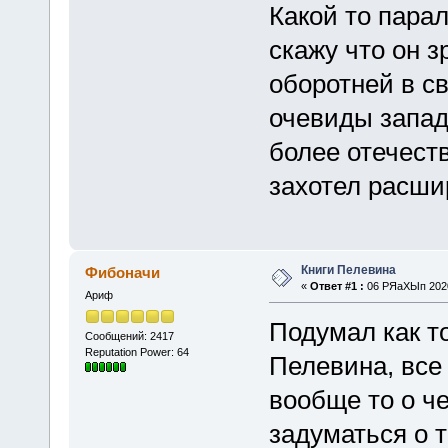
Какой то пара
скажу что он з
оборотней в св
очевиды запа
более отечест
захотел расши
Книги Пелевина
Фибоначи
«
Ответ #1 :
06 РЯаХЫп 2020
Ариф
Подумал как т
Сообщений: 2417
Reputation Power: 64
Пелевина, все 
вообще то о че
задуматься о т