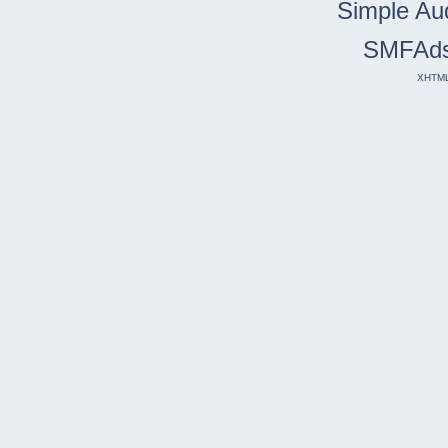
Simple Au
SMFAd
XHTM