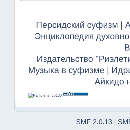
Персидский суфизм
|
А
Энциклопедия духовно
В
Издательство "Риэлет
Музыка в суфизме
|
Идр
Айкидо 
SMF 2.0.13
|
SMF