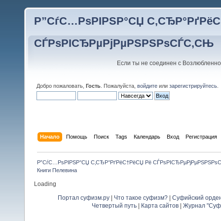
Р”СѓС…РѕРІРЅР°СЏ С‚СЂР°РґРёС
СЃРѕРІСЂРµРјРµРЅРЅРѕСЃС‚СЊ
Если ты не соединен с Возлюбленно
Добро пожаловать,
Гость
. Пожалуйста,
войдите
или
зарегистрируйтесь
.
Начало
Помощь
Поиск
Tags
Календарь
Вход
Регистрация
Р”СѓС…РѕРІРЅР°СЏ С‚СЂР°РґРёС†РёСЏ Рё СЃРѕРІСЂРµРјРµРЅРЅРѕ
Книги Пелевина
Loading
Портал суфизм.ру
|
Что такое суфизм?
|
Суфийский орде
Четвертый путь
|
Карта сайтов
|
Журнал "Суф