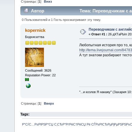
Страницы: [
1
]
Вниз
Автор
Тема: Переводчикам с а
0 Пользователей и 1 Гость просматривают эту тему.
Переводчикам с англий
kopernick
«
Ответ #1 :
26 дХТаРЫп 2011
Бодхисаттва
Любопытная история про то, к
http://tema.livejournal.com/8478
А тут знатоки разбирают тест
Сообщений: 3626
Reputation Power: 22
"...и козлов Я накажу" (Захария 10:
Страницы: [
1
]
Вверх
Tags:
Р”СѓС…РѕРІРЅР°СЏ С‚СЂР°РґРёС†РёСЏ Рё СЃРѕРІСЂРµРјРµРЅРЅРѕ