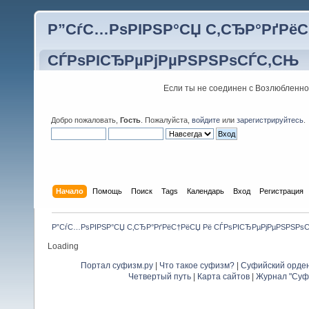
Р”СѓС…РѕРІРЅР°СЏ С‚СЂР°РґРёС
СЃРѕРІСЂРµРјРµРЅРЅРѕСЃС‚СЊ
Если ты не соединен с Возлюбленно
Добро пожаловать,
Гость
. Пожалуйста,
войдите
или
зарегистрируйтесь
.
Начало
Помощь
Поиск
Tags
Календарь
Вход
Регистрация
Р”СѓС…РѕРІРЅР°СЏ С‚СЂР°РґРёС†РёСЏ Рё СЃРѕРІСЂРµРјРµРЅРЅРѕ
Loading
Портал суфизм.ру
|
Что такое суфизм?
|
Суфийский орде
Четвертый путь
|
Карта сайтов
|
Журнал "Суф