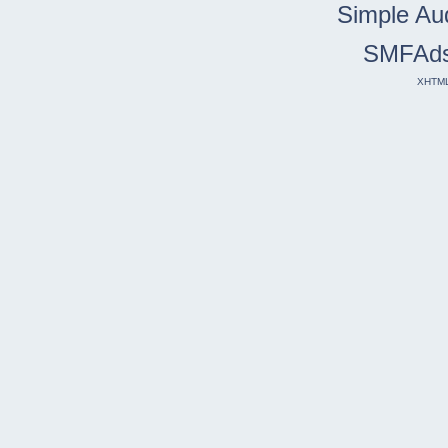
Simple Au
SMFAd
XHTM