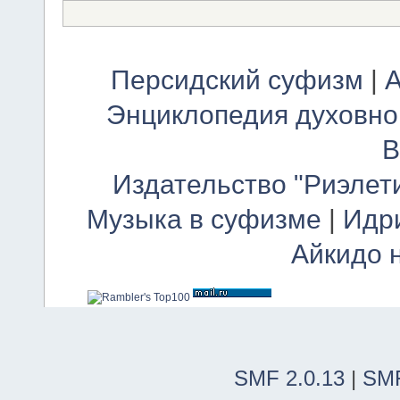
Персидский суфизм
|
А
Энциклопедия духовно
В
Издательство "Риэлет
Музыка в суфизме
|
Идр
Айкидо 
SMF 2.0.13
|
SMF