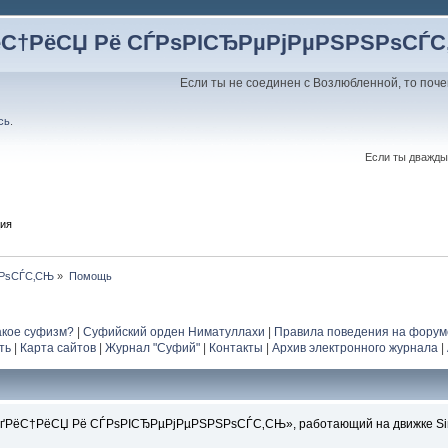
ёС†РёСЏ Рё СЃРѕРІСЂРµРјРµРЅРЅРѕСЃ
Если ты не соединен с Возлюбленной, то поче
сь
.
Если ты дважды
ция
ЅРѕСЃС‚СЊ
»
Помощь
акое суфизм?
|
Суфийский орден Ниматуллахи
|
Правила поведения на форум
ть
|
Карта сайтов
|
Журнал "Суфий"
|
Контакты
|
Архив электронного журнала
|
ґРёС†РёСЏ Рё СЃРѕРІСЂРµРјРµРЅРЅРѕСЃС‚СЊ», работающий на движке Simp