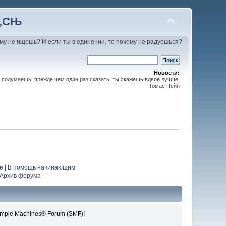
С‚СЊ
му не ищешь? И если ты в единении, то почему не радуешься?
Новости:
 подумаешь, прежде чем один раз сказать, ты скажешь вдвое лучше.
Томас Пейн
е
|
В помощь начинающим
Архив форума
le Machines® Forum (SMF)!