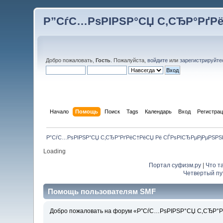
Р”СѓС…РѕРІРЅР°СЏ С‚СЂР°РґР
Добро пожаловать,
Гость
. Пожалуйста,
войдите
или
зарегистрируйте
Начало
Помощь
Поиск
Tags
Календарь
Вход
Регистра
Р”СѓС…РѕРІРЅР°СЏ С‚СЂР°РґРёС†РёСЏ Рё СЃРѕРІСЂРµРјРµРЅР
Loading
Портал суфизм.ру
|
Что т
Четвертый пу
Помощь пользователям SMF
Добро пожаловать на форум «Р”СѓС…РѕРІРЅР°СЏ С‚СЂР°Р