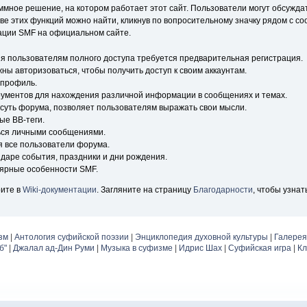
ное решение, на котором работает этот сайт. Пользователи могут обсужда
 этих функций можно найти, кликнув по вопросительному значку рядом с со
тации SMF на официальном сайте.
я пользователям полного доступа требуется предварительная регистрация.
ны авторизоваться, чтобы получить доступ к своим аккаунтам.
 профиль.
рументов для нахождения различной информации в сообщениях и темах.
 суть форума, позволяет пользователям выражать свои мысли.
ые BB-теги.
ься личными сообщениями.
я все пользователи форума.
ндаре события, праздники и дни рождения.
лярные особенности SMF.
ите в
Wiki-документации
. Загляните на страницу
Благодарности
, чтобы узнат
зм
|
Антология суфийской поэзии
|
Энциклопедия духовной культуры
|
Галерея
б"
|
Джалал ад-Дин Руми
|
Музыка в суфизме
|
Идрис Шах
|
Суфийская игра
|
Кл