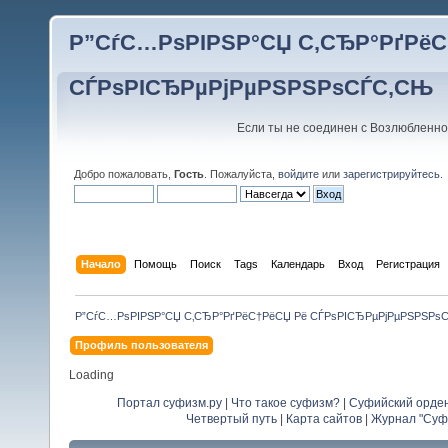
Р”СѓС…РѕРІРЅР°СЏ С‚СЂР°РґРёС
СЃРѕРІСЂРµРјРµРЅРЅРѕСЃС‚СЊ
Если ты не соединен с Возлюбленно
Добро пожаловать,
Гость
. Пожалуйста,
войдите
или
зарегистрируйтесь
.
Начало
Помощь
Поиск
Tags
Календарь
Вход
Регистрация
Р”СѓС…РѕРІРЅР°СЏ С‚СЂР°РґРёС†РёСЏ Рё СЃРѕРІСЂРµРјРµРЅРЅРѕ
Профиль пользователя
Loading
Портал суфизм.ру
|
Что такое суфизм?
|
Суфийский орде
Четвертый путь
|
Карта сайтов
|
Журнал "Суф