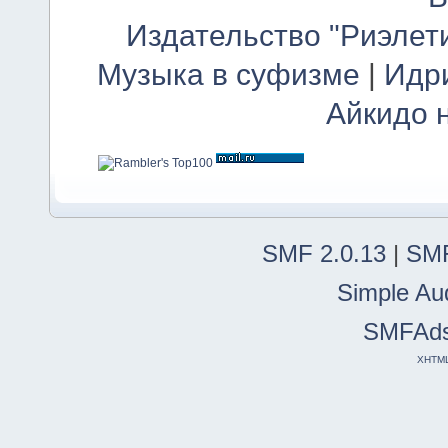
Издательство "Риэлет
Музыка в суфизме
|
Идр
Айкидо 
SMF 2.0.13
|
SMF
Simple Au
SMFAd
XHTM