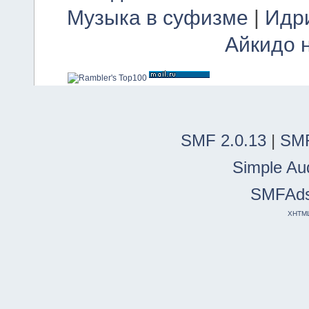
Музыка в суфизме
|
Идр
Айкидо 
SMF 2.0.13
|
SMF
Simple Au
SMFAd
XHTM