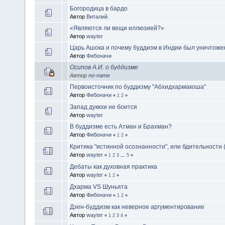
Богородица в бардо
Автор
Виталий.
«Являются ли вещи иллюзией?»
Автор
wayter
Царь Ашока и почему буддизм в Индии был уничтоже
Автор
Фибоначи
Осипов А.И. о буддизме
Автор
no-name
Первоисточник по буддизму "Абхидхармакоша"
Автор
Фибоначи
«
1
2
»
Запад дуккхи не боится
Автор
wayter
В буддизме есть Атман и Брахман?
Автор
Фибоначи
«
1
2
»
Критика "истинной осознанности", или бдительности ( 
Автор
wayter
«
1
2
3
...
5
»
Дебаты как духовная практика
Автор
wayter
«
1
2
»
Дхарма VS Шуньята
Автор
Фибоначи
«
1
2
»
Дзен-буддизм как неверное аргументирование
Автор
wayter
«
1
2
3
4
»