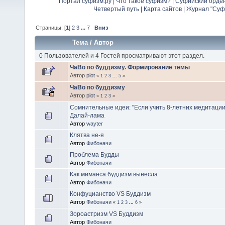
Портал суфизм.ру
|
Что такое суфизм?
|
Суфийский орде
Четвертый путь
|
Карта сайтов
|
Журнал "Суф
Страницы: [
1
]
2
3
...
7
Вниз
Тема
/
Автор
0 Пользователей и 4 Гостей просматривают этот раздел.
ЧаВо по буддизму. Формирование темы
Автор
plot
«
1
2
3
...
5
»
ЧаВо по буддизму
Автор
plot
«
1
2
3
»
Сомнительные идеи: "Если учить 8-летних медитации
Далай-лама
Автор
wayter
Клятва не-я
Автор
Фибоначи
Проблема Будды
Автор
Фибоначи
Как миманса буддизм вынесла
Автор
Фибоначи
Конфуцианство VS Буддизм
Автор
Фибоначи
«
1
2
3
...
6
»
Зороастризм VS Буддизм
Автор
Фибоначи