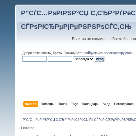
Р”СѓС…РѕРІРЅР°СЏ С‚СЂР°РґРёС
СЃРѕРІСЂРµРјРµРЅРЅРѕСЃС‚СЊ
Если ты не соединен с Возлюбленно
Добро пожаловать,
Гость
. Пожалуйста,
войдите
или
зарегистрируйтесь
.
Начало
Помощь
Поиск
Tags
Календарь
Вход
Регистрация
Р”СѓС…РѕРІРЅР°СЏ С‚СЂР°РґРёС†РёСЏ Рё СЃРѕРІСЂРµРјРµРЅРЅРѕ
Loading