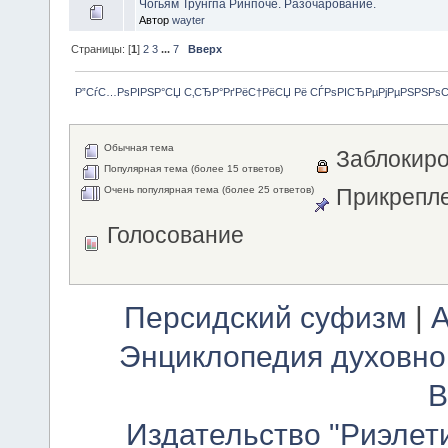
Чогьям Трунгпа Ринпоче. Разочарование.
Автор
wayter
Страницы: [
1
]
2
3
...
7
Вверх
Р”СѓС…РѕРІРЅР°СЏ С‚СЂР°РґРёС†РёСЏ Рё СЃРѕРІСЂРµРјРµРЅРЅРѕ
Обычная тема
Заблокиро
Популярная тема (более 15 ответов)
Очень популярная тема (более 25 ответов)
Прикрепле
Голосование
Персидский суфизм
|
А
Энциклопедия духовно
В
Издательство "Риэлет