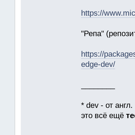
https://www.mic
"Репа" (репози
https://package
edge-dev/
________
* dev - от англ
это всё ещё
те