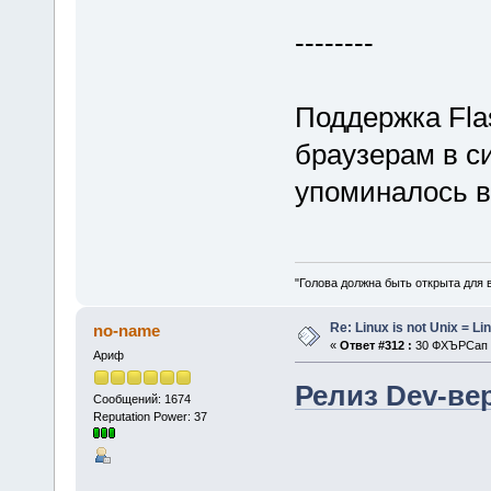
--------
Поддержка Flas
браузерам в с
упоминалось в
"Голова должна быть открыта для 
Re: Linux is not Unix = Li
no-name
«
Ответ #312 :
30 ФХЪРСап 2
Ариф
Релиз Dev-вер
Сообщений: 1674
Reputation Power: 37