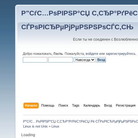
Р”СѓС…РѕРІРЅР°СЏ С‚СЂР°РґРёС
СЃРѕРІСЂРµРјРµРЅРЅРѕСЃС‚СЊ
Если ты не соединен с Возлюбленно
Добро пожаловать,
Гость
. Пожалуйста,
войдите
или
зарегистрируйтесь
.
Начало
Помощь
Поиск
Tags
Календарь
Вход
Регистрация
Р”СѓС…РѕРІРЅР°СЏ С‚СЂР°РґРёС†РёСЏ Рё СЃРѕРІСЂРµРјРµРЅРЅРѕ
Linux is not Unix = Linux
Loading