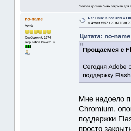
"Голова должна быть открыта для 
Re: Linux is not Unix = Li
no-name
«
Ответ #307 :
29 пЭТРап 202
Ариф
Цитата: no-name 
Сообщений: 1674
Reputation Power: 37
Прощаемся с F
Сегодня Adobe о
поддержку Flas
Мне надоело п
Chromium, оп
поддержки Fla
просто закрыт