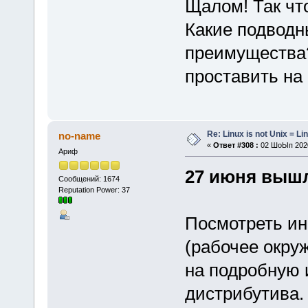
Щалом! Так чт
Какие подводн
преимущества
проставить на 
Re: Linux is not Unix = Li
no-name
«
Ответ #308 :
02 ШоЫп 2020
Ариф
27 июня вышла
Сообщений: 1674
Reputation Power: 37
Посмотреть и
(рабочее окру
на подробную
дистрибутива.