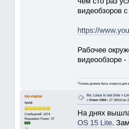
чем сто раз у
видеобзоров с
https://www.y
Рабочее окруж
видеообзоре -
"Голова должна быть открыта для 
Re: Linux is not Unix = Li
no-name
«
Ответ #304 :
27 ЭЮпСап 20
Ариф
На днях вышла
Сообщений: 1674
Reputation Power: 37
OS 15 Lite
. За