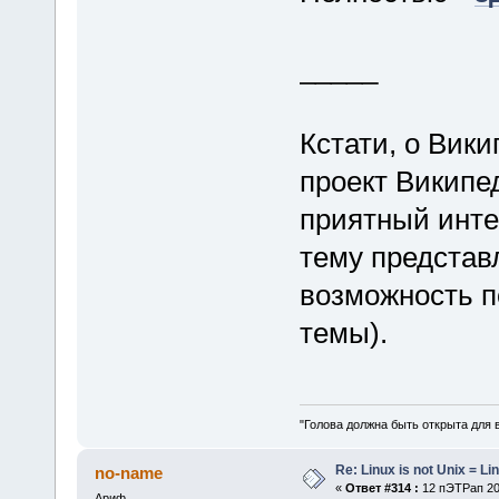
_____
Кстати, о Вик
проект Википе
приятный инте
тему представ
возможность п
темы).
"Голова должна быть открыта для 
Re: Linux is not Unix = Li
no-name
«
Ответ #314 :
12 пЭТРап 202
Ариф