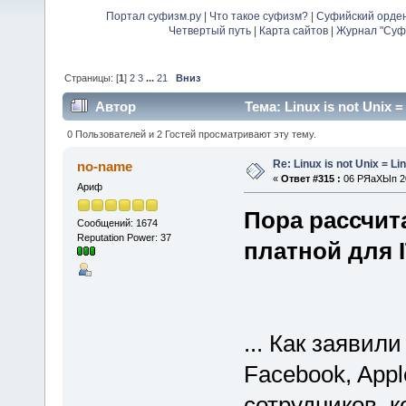
Портал суфизм.ру
|
Что такое суфизм?
|
Суфийский орде
Четвертый путь
|
Карта сайтов
|
Журнал "Суф
Страницы: [
1
]
2
3
...
21
Вниз
Автор
Тема: Linux is not Unix 
0 Пользователей и 2 Гостей просматривают эту тему.
Re: Linux is not Unix = Li
no-name
«
Ответ #315 :
06 РЯаХЫп 20
Ариф
Пора рассчит
Сообщений: 1674
Reputation Power: 37
платной для I
... Как заявил
Facebook, App
сотрудников, 