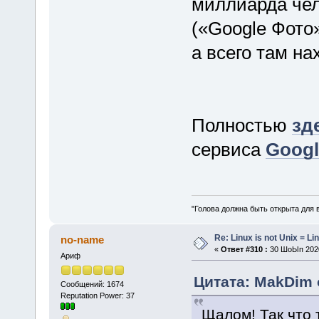
миллиарда чел
(«Google Фото
а всего там на
Полностью
зд
сервиса
Googl
"Голова должна быть открыта для 
Re: Linux is not Unix = Li
no-name
«
Ответ #310 :
30 ШоЫп 2020
Ариф
Цитата: MakDim 
Сообщений: 1674
Reputation Power: 37
Щалом! Так что 