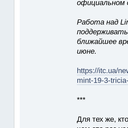
официальном 
Работа над Li
поддерживатьс
ближайшее вре
июне.
https://itc.ua/n
mint-19-3-tricia
***
Для тех же, кт