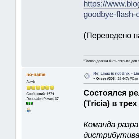
https://www.blo
goodbye-flash-
(Переведено н
"Голова должна быть открыта для 
Re: Linux is not Unix = Li
no-name
«
Ответ #305 :
28 ФХЪРСап 2
Ариф
Состоялся рел
Сообщений: 1674
Reputation Power: 37
(Tricia) в тре
Команда разра
дистрибутива 