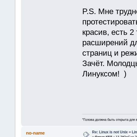
P.S. Мне трудн
протестировать
красив, есть 2
расширений дл
страниц и реж
Зачёт. Молодц
Линуксом! )
"Голова должна быть открыта для 
Re: Linux is not Unix = Li
no-name