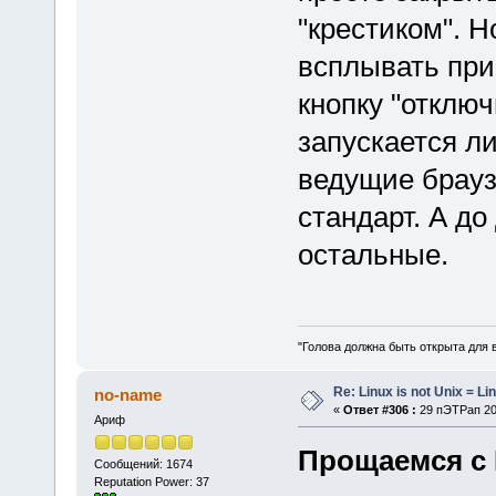
"крестиком". Н
всплывать при
кнопку "отключ
запускается ли
ведущие брауз
стандарт. А до
остальные.
"Голова должна быть открыта для 
Re: Linux is not Unix = Li
no-name
«
Ответ #306 :
29 пЭТРап 202
Ариф
Прощаемся с 
Сообщений: 1674
Reputation Power: 37