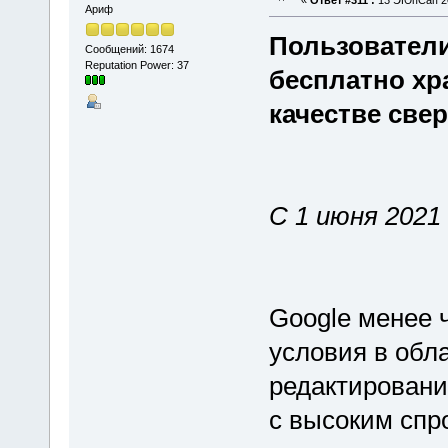
«
Ответ #311 :
13 ЭЮпСап 20
Ариф
Пользователи
Сообщений: 1674
Reputation Power: 37
бесплатно хр
качестве свер
С 1 июня 2021
Google менее 
условия в обл
редактировани
с высоким спр