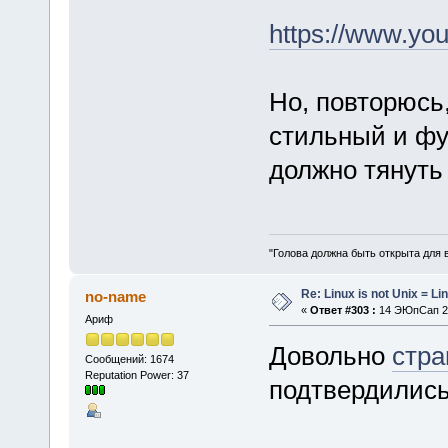
https://www.y
Но, повторюсь
стильный и фу
должно тянуть 
"Голова должна быть открыта для 
Re: Linux is not Unix = Li
no-name
«
Ответ #303 :
14 ЭЮпСап 20
Ариф
Довольно
стра
Сообщений: 1674
Reputation Power: 37
подтвердились