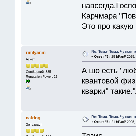
навсегда,Госп
Карчмара "Пов
Это про каку
Re: Тема- Тема. Чуткая 
rimlyanin
«
Ответ #6 :
28 ЬРавР 2025, 
Аскет
А шо есть "люб
Сообщений: 885
Reputation Power: 23
квантовой физ
кварки" такие.
Re: Тема- Тема. Чуткая 
catdog
«
Ответ #5 :
21 ЬРавР 2025, 
Энтузиаст
Тезис.