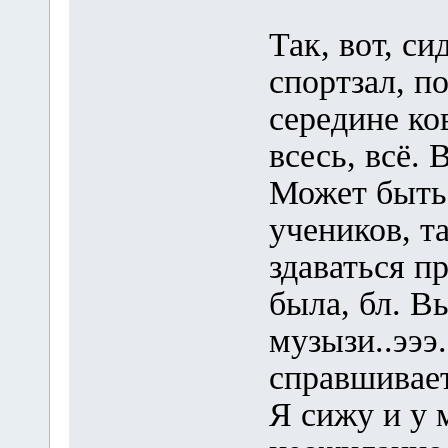
Так, вот, сид
спортзал, п
середине ко
всесь, всё. В
Может быть
учеников, та
здаваться п
была, бл. В
музызи..эээ.
справшивает
Я сижу и у 