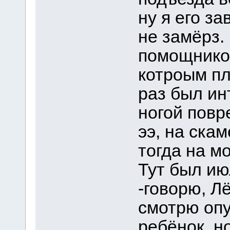
ну я его за
не замёрз. 
помощнико
котроым пл
раз был ин
ногой повр
ээ, на скам
тогда на м
Тут был ию
-говорю, Л
смотрю опу
ребёнок, но