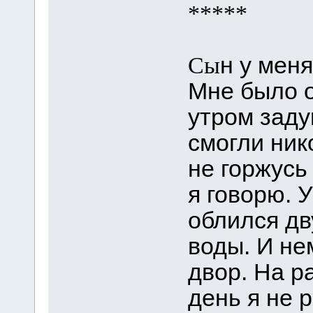
*****
н у мен
Сы
Мне было о
утром заду
смогли ник
не горжусь
я говорю. 
облился д
воды. И не
двор. На ра
день я не 