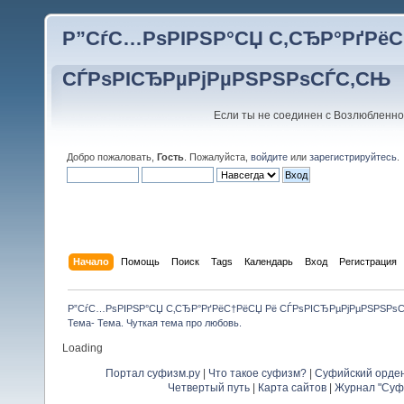
Р”СѓС…РѕРІРЅР°СЏ С‚СЂР°РґРёС
СЃРѕРІСЂРµРјРµРЅРЅРѕСЃС‚СЊ
Если ты не соединен с Возлюбленно
Добро пожаловать,
Гость
. Пожалуйста,
войдите
или
зарегистрируйтесь
.
Начало
Помощь
Поиск
Tags
Календарь
Вход
Регистрация
Р”СѓС…РѕРІРЅР°СЏ С‚СЂР°РґРёС†РёСЏ Рё СЃРѕРІСЂРµРјРµРЅРЅРѕ
Тема- Тема. Чуткая тема про любовь.
Loading
Портал суфизм.ру
|
Что такое суфизм?
|
Суфийский орде
Четвертый путь
|
Карта сайтов
|
Журнал "Суф