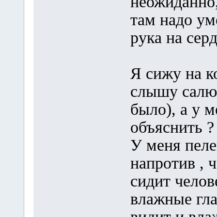
неожиданно,
там надо ум
рука на серд
Я сижу на ко
слышу салют
было), а у м
объяснить ?
У меня пелен
напротив , ч
сидит челов
влажные гла
видит и вла