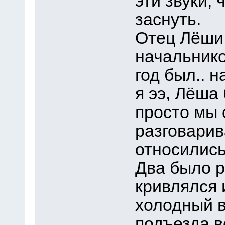
эти звуки,
заснуть.
Отец Лёши
начальнико
год был.. н
я ээ, Лёша
просто мы 
разговарив
относились 
Два было р
кривлялся 
холодный в
подъезда в