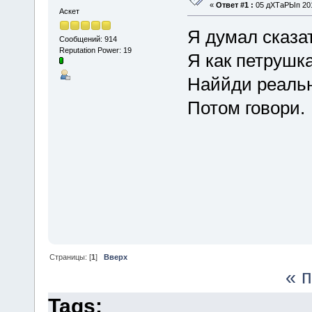
«
Ответ #1 :
05 дХТаРЫп 2019
Аскет
Я думал сказа
Сообщений: 914
Reputation Power: 19
Я как петрушка
Наййди реальн
Потом говори.
Страницы: [
1
]
Вверх
« 
Tags: