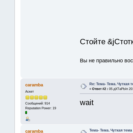
Стойте &jСтот
Вы не правильно во
Re: Тема- Тема. Чуткая 
caramba
«
Ответ #2 :
05 дХТаРЫп 2019
Аскет
wait
Сообщений: 914
Reputation Power: 19
Тема- Тема. Чуткая тема
caramba