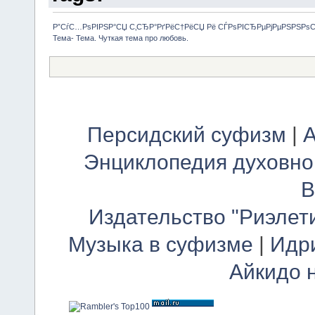
Р”СѓС…РѕРІРЅР°СЏ С‚СЂР°РґРёС†РёСЏ Рё СЃРѕРІСЂРµРјРµРЅРЅРѕ
Тема- Тема. Чуткая тема про любовь.
Персидский суфизм
|
А
Энциклопедия духовно
В
Издательство "Риэлет
Музыка в суфизме
|
Идр
Айкидо 