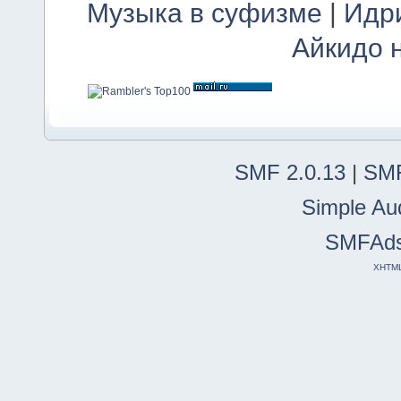
Музыка в суфизме
|
Идр
Айкидо 
SMF 2.0.13
|
SMF
Simple Au
SMFAd
XHTM