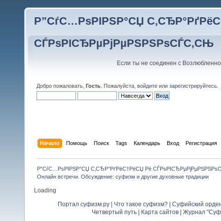
Р”СѓС…РѕРІРЅР°СЏ С‚СЂР°РґРёС
СЃРѕРІСЂРµРјРµРЅРЅРѕСЃС‚СЊ
Если ты не соединен с Возлюбленно
Добро пожаловать,
Гость
. Пожалуйста,
войдите
или
зарегистрируйтесь
.
Начало
Помощь
Поиск
Tags
Календарь
Вход
Регистрация
Р”СѓС…РѕРІРЅР°СЏ С‚СЂР°РґРёС†РёСЏ Рё СЃРѕРІСЂРµРјРµРЅРЅРѕ
Онлайн встречи. Обсуждение: суфизм и другие духовные традиции 
Loading
Портал суфизм.ру
|
Что такое суфизм?
|
Суфийский орде
Четвертый путь
|
Карта сайтов
|
Журнал "Суф