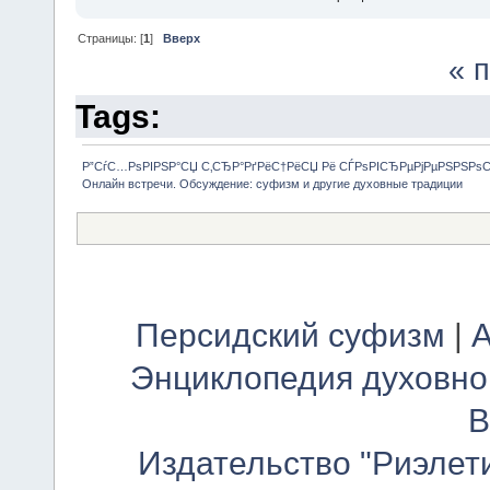
Страницы: [
1
]
Вверх
« 
Tags:
Р”СѓС…РѕРІРЅР°СЏ С‚СЂР°РґРёС†РёСЏ Рё СЃРѕРІСЂРµРјРµРЅРЅРѕ
Онлайн встречи. Обсуждение: суфизм и другие духовные традиции 
Персидский суфизм
|
А
Энциклопедия духовно
В
Издательство "Риэлет