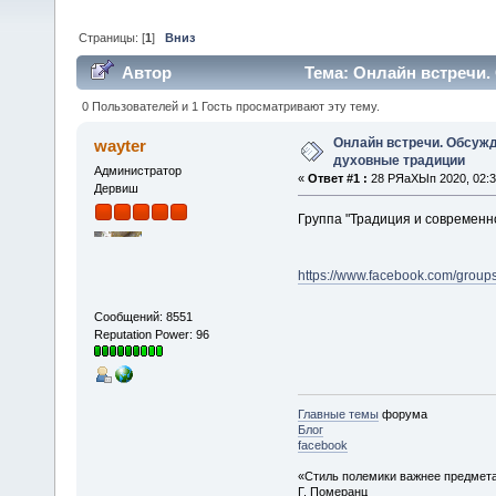
Страницы: [
1
]
Вниз
Автор
Тема: Онлайн встречи.
(Прочитано 21210 раз)
0 Пользователей и 1 Гость просматривают эту тему.
Онлайн встречи. Обсужд
wayter
духовные традиции
Администратор
«
Ответ #1 :
28 РЯаХЫп 2020, 02:3
Дервиш
Группа "Традиция и современно
https://www.facebook.com/grou
Сообщений: 8551
Reputation Power: 96
Главные темы
форума
Блог
facebook
«Стиль полемики важнее предмета
Г. Померанц