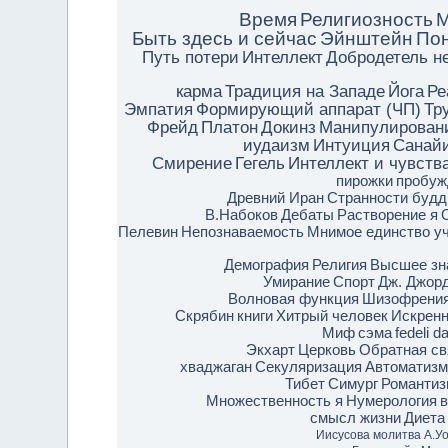
Время
Религиозность
М
Быть здесь и сейчас
Эйнштейн
По
Путь потери
Интеллект
Добродетель н
карма
Традиция на Западе
Йога
Ре
Эмпатия
Формирующий аппарат (ЧП)
Тр
Фрейд
Платон
Докинз
Манипулирован
иудаизм
Интуиция
Санай
Смирение
Гегель
Интеллект и чувств
пирожки
пробуж
Древний Иран
Странности будд
В.Набоков
Дебаты
Растворение я
Пелевин
Непознаваемость
Мнимое единство у
Демография
Религия
Высшее зн
Умирание
Спорт
Дж. Джор
Волновая функция
Шизофрени
Скрябин
книги
Хитрый человек
Искренн
Миф
сэма
fedeli 
Экхарт
Церковь
Обратная св
хваджаган
Секуляризация
Автоматиз
Тибет
Симург
Романтиз
Множественность я
Нумерология
в
смысл жизни
Диета
Иисусова молитва
А.У