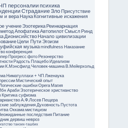
ЧП персоналии
психика
нденции
Страдание
Зло
Присутствие
м и вера
Наука
Когнитивные искажения
ое учение
Эзотерика
Реинкарнация
 метод
Апофатика
Автопилот
Смысл
Ринд
ка
Дионисийство
Начало цивилизации
зование
Цели Пути
Эгоизм
уфийская музыка
mindfulness
Наказание
тво
конференция
ппер
Прогресс
фото
Резонерство
тности
Радость
Плацебо
Идеализм
ии
К.Мэнсфилд
Человек-машина
В.Мейерхольд
ума
Ниматуллахи + ЧП
Лженаука
прессии
Мистический опыт
Логические ошибки
Opera
Магия
Ибн Араби
Эзотерическое христианство
ы
Критика суфизма
арианство
А.Ф.Лосев
Пещера
ские заблуждения
Духовность
Пустота
итва Оккама
мистицизм
еожиданные последствия
Питание
дник
дервиш
невроз
гатство
танзих-ташбих