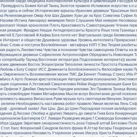
биология
бардо
Медицина
Конспирология
Культура и цивилизация
Рассудок
М
Премудрость Божия
Китай
Танец
Золотое правило
Исламское искусство
s.n.u.
осуг
здесь-и-сейчас
Исторические курьезы
Иранские дервиши
"Крысиные бега
ха
Религиоведение
Омар Али Шах
Дарвин
Хуан де ла Крус
Соматика
Суфии Х
Насими
Истина
Авенариус
мимикрия
Neon
Слушание
Mail
неверие
Несоверш
реопагит
Новая хронология
Плоть
Креативность
Самоотрицание
Чтение
гер
ная реакция.
Фридрих Ницше
Антидепрессанты
Красота
Язык тела
Границы 
ометей
Е.Гротовский
Ф.Кафка
Бога почти нет
Виртуальная среда
биомеханика
се
Интернет и общество
Душевное здоровье
Уровень интеллекта
Прекрасная
ейчас
Слово и поступок
Возлюбленная - метафора
НЛП
У.Эко
Теория разбиты
ная радость
Лингвистика
Чувства в познании
Чувства
самооценка
Ответы на в
Кружащиеся дервиши
Софиология
Антропософия
Обрядовость
Инволюция
Т
ы
conspirituality
Таухид
Восточная литература
Подсознание интернета))
касим
вские движения
Восток
Эгоцентризм
Типология личности
Простота
Размышле
Любовь к Богу
Сократ
ИСС
Доминанта
Богобоязненность
Философия науки
П
сы
Омраченность
Возникновение жизни
ТМС
Дж.Беннет
Помощь
Стресс
Ибн 
мбиоз
А.Арто
Ложная кристаллизация
Авторитаризм
психоанализ
Эпистемол
зация
cоционика
А.Ухтомский
Сверхчеловек
Рейки
Индустриализация
Баня
Бо
ия
Орфизм
У. Джеймс
Оккультизм
Пародии
реклама
Эго
Правила
Троица
Функц
ерть
словоблудие
Намек
Метафизика
Мысли вслух
Воспитание детей
психоне
ерпимость
машина
Випассана
Руми музыка
путь
скептицизм
Менухин
Зороас
 религии
Необходимость наставника
робот
правило
Умная молитва
Лень
Соф
руф - духовный захват
Лао Цзы. Дао дэ Цзин
Персидская поэзия
калейдоскоп
адения
Д.Лессинг
(Уилбер и другие)
Умереть до смерти
Гнев Бога
Конкуренци
оционализм
Бахтияров О.Г.
Ламарк
Разведчик
медиа
Г.Сковорода
Бонавентур
Игра
Цаддик
Эвритмия
синхронистичность
роза
Горный алтай
Бетховен
Поле
 Стоп
Хаос
Флоренский
Синдром белого фрака
Ф.Аттар
Катары
Гендерные р
ование признаков
Ненависть
Утерянное учение Иисуса Христа
Рамакришна