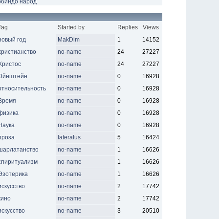
обиндо
народ
Tag
Started by
Replies
Views
новый год
MakDim
1
14152
христианство
no-name
24
27227
Христос
no-name
24
27227
Эйнштейн
no-name
0
16928
относительность
no-name
0
16928
Время
no-name
0
16928
физика
no-name
0
16928
Наука
no-name
0
16928
проза
lateralus
5
16424
шарлатанство
no-name
1
16626
спиритуализм
no-name
1
16626
Эзотерика
no-name
1
16626
искусство
no-name
2
17742
кино
no-name
2
17742
искусство
no-name
3
20510