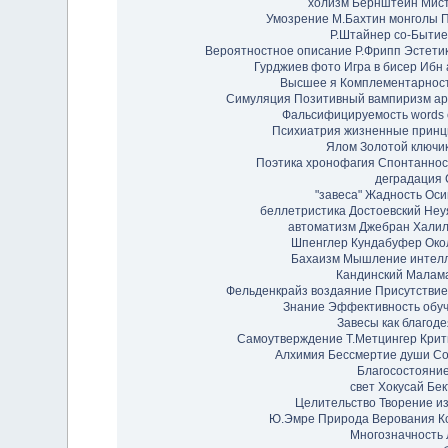
холизм
Бернштейн
Мист
Умозрение
М.Бахтин
монголы
П
Р.Штайнер
со-Бытие
Вероятностное описание
Р.Фрипп
Эстети
Гурджиев фото
Игра в бисер
Ибн 
Высшее я
Комплементарнос
Симуляция
Позитивный вампиризм
ар
Фальсифицируемость
words
Психиатрия
жизненные прин
Ялом
Золотой ключи
Поэтика
хронофагия
Спонтаннос
деградация
"завеса"
Жадность
Оси
беллетристика
Достоевский
Неу
автоматизм
Джебран Халил
Шпенглер
Кундабуфер
Око
Бахаизм
Мышление
интел
Кандинский
Малам
Фельденкрайз
воздаяние
Присутствие
Знание
Эффективность обу
Завесы как благод
Самоутверждение
Т.Метцингер
Крит
Алхимия
Бессмертие души
Со
Благосостояни
свет
Хокусай
Бе
Целительство
Творение из
Ю.Эмре
Природа
Верования
К
Многозначность