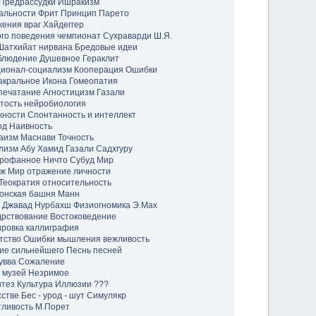
Предрассудки
Ишракизм
альности
Фрит
Принцип Парето
жения
враг
Хайдеггер
ого поведения
чемпионат
Сухраварди Ш.Я.
Шатхийат
нирвана
Бредовые идеи
блюдение
Душевное
Гераклит
ионал-социализм
Кооперация
Ошибки
акральное
Икона
Гомеопатия
печатание
Агностицизм
Газали
тость
нейробиология
жности
Спонтанность и интеллект
од
Наивность
аизм
Маснави
Точность
лизм
Абу Хамид Газали
Садхгуру
рофанное
Ничто
Субуд
Мир
аж
Мир отражение личности
Теократия
относительность
онская башня
Манн
Джавад Нурбахш
Физиогномика
Э.Мах
дрствование
Востоковедение
ировка
каллиграфия
тство
Ошибки мышления
вежливость
ие сильнейшего
Песнь песней
увва
Сожаление
музей
Незримое
нтез
Культура
Иллюзии
???
сстве
Бес - урод - шут
Симулякр
тливость
М.Порет