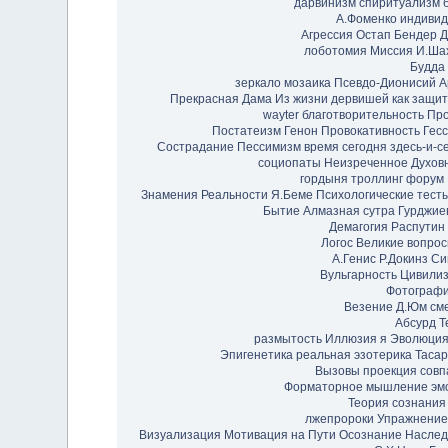
дарвинизм
спиритуализм
А.Фоменко
индивид
Агрессия
Остап Бендер
Д
лоботомия
Миссия И.Ша
Будда
зеркало
мозаика
Псевдо-Дионисий А
Прекрасная Дама
Из жизни дервишей
как защит
wayter
благотворительность
Пр
Постатеизм
Генон
Провокативность
Гес
Сострадание
Пессимизм
время сегодня здесь-и-с
социопаты
Неизреченное
Духов
гордыня
троллинг
форум
Знамения Реальности
Я.Беме
Психологические тест
Бытие
Алмазная сутра
Гурджие
Демагогия
Распутин
Логос
Великие вопро
А.Генис
Р.Докинз
Си
Вульгарность
Цивили
Фотограф
Везение
Д.Юм
см
Абсурд
Т
размытость
Иллюзия я
Эволюция
Эпигенетика
реальная эзотерика
Тасар
Вызовы
проекция
совп
Форматорное мышление
эм
Теория сознания
лжепророки
Упражнение
Визуализация
Мотивация на Пути
Осознание
Наслед