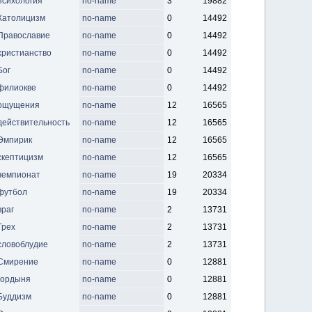
психология
no-name
3
19882
Католицизм
no-name
0
14492
Православие
no-name
0
14492
христианство
no-name
0
14492
Бог
no-name
0
14492
филиокве
no-name
0
14492
ощущения
no-name
12
16565
действительность
no-name
12
16565
Эмпирик
no-name
12
16565
скептицизм
no-name
12
16565
чемпионат
no-name
19
20334
футбол
no-name
19
20334
враг
no-name
2
13731
Грех
no-name
2
13731
словоблудие
no-name
2
13731
Смирение
no-name
0
12881
гордыня
no-name
0
12881
Буддизм
no-name
0
12881