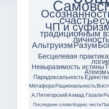
Самовс
Осознанност
счастье
с
ЧП и суфиз
традиционным в
личност
Альтруизм
Разум
Бо
Бесцелевая практика
логи
Невыразимость истины
Т
Атеизм
Парадоксальность
Единств
Метафора
Рациональность
Вост
А.Пятигорский
Ахмад Газали
Р
Последние слова
Кодекс чести
Пр