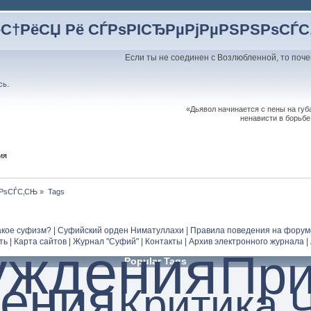
ёС†РёСЏ Рё СЃРѕРІСЂРµРјРµРЅРЅРѕСЃ
Если ты не соединен с Возлюбленной, то поче
сь
.
«Дьявол начинается с пены на губа
ненависти в борьбе
ия
ЅРѕСЃС‚СЊ
»
Tags
акое суфизм?
|
Суфийский орден Ниматуллахи
|
Правила поведения на форум
ть
|
Карта сайтов
|
Журнал "Суфий"
|
Контакты
|
Архив электронного журнала
|
уждения
Пр
Popular Tags
ения
Критика 