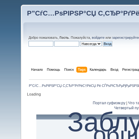
Р”СѓС…РѕРІРЅР°СЏ С‚СЂР°РґР
Добро пожаловать,
Гость
. Пожалуйста,
войдите
или
зарегистрируйте
Начало
Помощь
Поиск
Tags
Календарь
Вход
Регистрац
Р”СѓС…РѕРІРЅР°СЏ С‚СЂР°РґРёС†РёСЏ Рё СЃРѕРІСЂРµРјРµРЅР
Loading
Портал суфизм.ру
|
Что т
Четвертый пу
Забл
общ