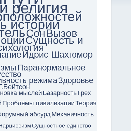
и религия
оположностей
ь истории
тель
Сон
Вызов
моции
Сущность и
сихология
нание
Идрис Шах
юмор
измы
Паранормальное
усство
вность режима
Здоровье
Г.Бейтсон
новка мыслей
Базарность
Грех
й
Проблемы цивилизации
Теория
Форумный абсурд
Механичность
Нарциссизм
Сущностное единство