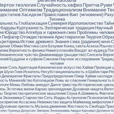
ертон
теология
Случайность
хафиз
Притча
Руми
нимание
Оптимизм
Традиционализм
Внимание
Те
едостатков
Хасидизм
Православие
Вакт (мгновение)
Разу
Техника
альность
Глобализация
Суеверия
Идолопоклонство
Тайн
убадуры
Куртуазность
Эзотерическая традиция
Научный
ие
Юродство
Алгебра и гармония
смех
Проблемы челове
и
Пифагор
Отождествление
Аристократизм
Теургия
Обра
а
риторика
Истоки древнего Знания
сэма (радение)
кино
С
дение
Обман
Мистика
сати
Безумие
Конец света
Аскеза
Язычес
изма
Вероятность
физика
Ниматуллахийа
Вахдат ал-вуджуд
По
Океаническое чувство
Джаванмарди (рыцарство)
Силсила
Вероя
чений
Буддизм и суфизм
Сикхизм
Научное исследование Традиц
человек
ание
Соль
Адаптация
Каноническое искусство
Хайам
Проекции 
дж
Шуон
Гнев
Искатель
Несубстанциональность я
Шабистари
Ре
я
Демократия
Фракталы
Предопределение
Омар Хайам
халладж
ость
Манихейство
Католицизм
Ложь во спасение
Гениальность
damore
Мемы
Любовь
анекдот
Данте
трикстер
Исторические цикл
язь
Эстетика жизни
барзах
грехопадение
Духовная нищета
Вегет
мы
Творчество
критическое мышление
Скука
А.Шиммель
Фактиче
м
Экономика
Старчество
Сеть Индры
Астрология
Психопатия
Бр
осприятие
Ассасины
Невежество
защита
Маймонид
мифология
Н
Духовная прелесть
Музыка
движение
Жестокость
Свобода
Праз
оллес
Граница
Дискуссии
Эмпирик
Эннеаграмма
Авидья
Карнавал
Духовное бо