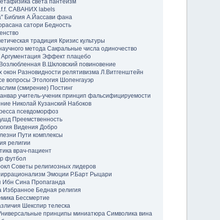
етафизика света
пантеизм
f.f.
САВАНИХ
labels
"
Библия
А.Йассави
фана
орасана
сатори
Бедность
енство
метическая традиция
Кризис культуры
научного метода
Сакральные числа
одиночество
Аргументация
Эффект плацебо
 Возлюбленная
В.Шкловский
повиновение
х окон
Разновидности релятивизма
Л.Витгенштейн
се вопросы
Этология
Шопенгауэр
аслим (смирение)
Постинг
 анвар
учитель-ученик
принцип фальсифицируемости
ние
Николай Кузанский
Набоков
ресса
псевдоморфоз
Рушд
Преемственность
огия
Видения
Добро
лезни Пути
комплексы
ия религии
тика
врач-пациент
тр
футбол
окл
Советы религиозных лидеров
иррационализм
Эмоции
Р.Барт
Рыцари
я
Ибн Сина
Пропаганда
а
Избранное
Бедная религия
мика
Бессмертие
азличия
Шекспир
телеска
Универсальные принципы
миниатюра
Символика вина