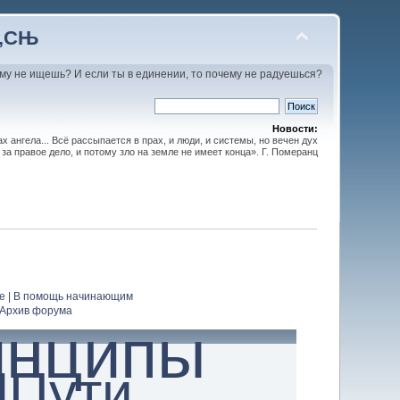
С‚СЊ
му не ищешь? И если ты в единении, то почему не радуешься?
Новости:
х ангела... Всё рассыпается в прах, и люди, и системы, но вечен дух
 за правое дело, и потому зло на земле не имеет конца». Г. Померанц
е
|
В помощь начинающим
Архив форума
инципы
ЧПути