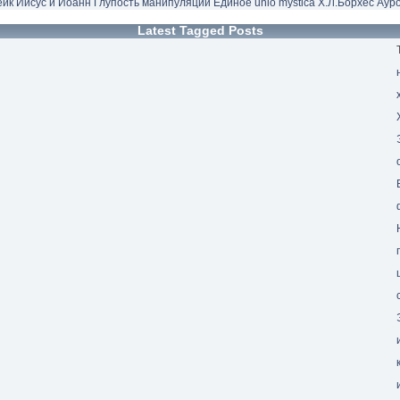
ейк
Иисус и Иоанн
Глупость
манипуляции
Единое
unio mystica
Х.Л.Борхес
Аур
Latest Tagged Posts