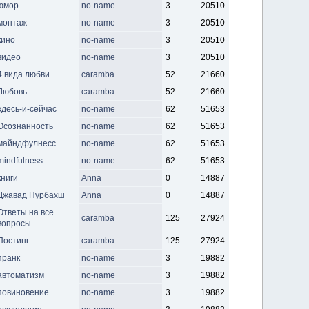
юмор
no-name
3
20510
монтаж
no-name
3
20510
кино
no-name
3
20510
видео
no-name
3
20510
4 вида любви
caramba
52
21660
Любовь
caramba
52
21660
здесь-и-сейчас
no-name
62
51653
Осознанность
no-name
62
51653
майндфулнесс
no-name
62
51653
mindfulness
no-name
62
51653
книги
Anna
0
14887
Джавад Нурбахш
Anna
0
14887
Ответы на все
caramba
125
27924
вопросы
Постинг
caramba
125
27924
пранк
no-name
3
19882
автоматизм
no-name
3
19882
повиновение
no-name
3
19882