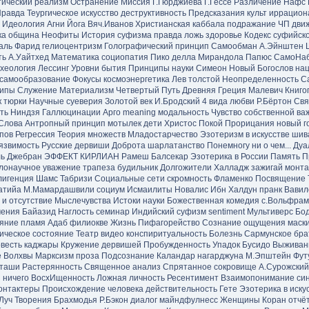
ический реализм
Остранение
Миссия Г.Гюрджиева
Г.Гессе
Различение
Нафс
равда
Теургическое искусство
деструктивность
Предсказания
культ иррацион
Идеология
Агни Йога
Вяч.Иванов
Христианская каббала
подражание
ЧП дви
ка
община
Неофиты
История суфизма
правда ложь здоровье
Кодекс суфийск
аль Фарид
гелиоцентризм
Голографический принцип
Самообман
А.Эйнштен
ть
А.Уайтхед
Математика
социопатия
Пико делла Мирандола
Папюс
СамоНа
хеология
Лессинг
Уровни бытия
Принципы науки
Симеон Новый Богослов
нац
самообразование
Фокусы
космоэнергетика
Лев толстой
Неопределенность
С
ципы
Служение
Материализм
Четвертый Путь
Древняя Греция
Малевич
Книго
к
тюрки
Научные суеверия
Золотой век
И.Бродский
4 вида любви
Р.Бёртон
Свя
ть
Ниндзя
Галлюцинации
Арго
meaning
модальность
Чувство собственной ва
Слова
Антропный принцип
мотылек
дети
Христос
Покой
Прорицания
новый г
пов
Регрессия
Теория множеств
Младостарчество
Эзотеризм в искусстве
шив
язвимость
Русские дервиши
Доброта
шарлатанство
Понемногу ни о чем...
Дуа
ь Джебран
ЭФФЕКТ КИРЛИАН
Рамеш Балсекар
Эзотерика в России
Память
П
лонаучное
уважение
трапеза
будильник
Долгожители
Халладж зажигай
монт
лигенция
Шамс Табризи
Социальные сети
скромность
Фламенко
Посвящение
атийа
М.Мамардашвили
социум
Исмаилиты
Новалис
Ибн Халдун
пранк
Вавил
 и отсутствие
Мыслечувства
Истоки науки
Божественная комедия
c.Вольфрам
чения
Байазид
Наглость
семинар
Индийский суфизм
sentiment
Мультиверс
Бо
еяние
пламя
Адаб
филиокве
Жизнь
Пифагорейство
Сознание
ощущения
маск
ическое состояние
Театр
видео
конспиритуальность
Болезнь
Сармунское бра
весть
каджары
Кружение дервишей
Пробужденность
Упадок
Бусидо
Выживан
е
Волхвы
Марксизм
проза
Подсознание
Каландар
нагарджуна
М.Эпштейн
Фут
кташи
Растерянность
Священное
анализ
Спрятанное сокровище
А.Сурожский
 ничего
ВосхИщенность
Ложная личность
Ресентимент
Взаимопонимание
си
онтактеры
Происхождение человека
действительность
Гете
Эзотерика в иску
Луч Творения
Брахмодья
Р.Бэкон
диалог
майндфулнесс
Женщины
Коран
отчё