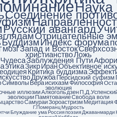
поминание
Наука 
ь
Соединение против
уфизм
Направленност
м
Русский авангард
Учи
зглядам
Отрицательные э
ь
Буддизм
Индекс форума
п
г
мозг
Запад и Восток
Сверхсоз
христианство
Ложь
Чудеса
Заблуждения Пути
Афор
ка
этика
Зикр
Иран
Объективное иск
еодицея
Критика буддизма
Эффекти
искусство
Дружба
Персидский суфизм
о
Символы
Вера
исихазм
Философия
Оста
эволюция
очные иллюзии
Алкоголь
дзен
П.Д.Успенски
эволюции
Памятование
Свобода воли
ыцарство
Самураи
Зороастризм
Медитация
Г.Померанц
Мудрость
итчи
Блуждание ума
Россия
поэзия
Джаванмарди
религий
Каббала