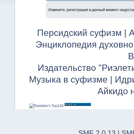
Извините, регистрация в данный момент недосту
Персидский суфизм
|
А
Энциклопедия духовно
В
Издательство "Риэлет
Музыка в суфизме
|
Идр
Айкидо 
SMF 2.0.13
|
SMF