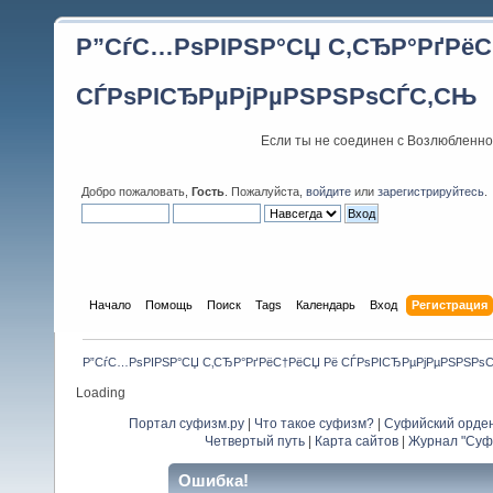
Р”СѓС…РѕРІРЅР°СЏ С‚СЂР°РґРёС
СЃРѕРІСЂРµРјРµРЅРЅРѕСЃС‚СЊ
Если ты не соединен с Возлюбленно
Добро пожаловать,
Гость
. Пожалуйста,
войдите
или
зарегистрируйтесь
.
Начало
Помощь
Поиск
Tags
Календарь
Вход
Регистрация
Р”СѓС…РѕРІРЅР°СЏ С‚СЂР°РґРёС†РёСЏ Рё СЃРѕРІСЂРµРјРµРЅРЅРѕ
Loading
Портал суфизм.ру
|
Что такое суфизм?
|
Суфийский орде
Четвертый путь
|
Карта сайтов
|
Журнал "Суф
Ошибка!