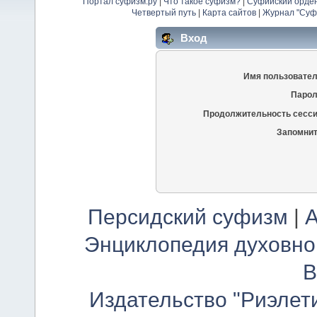
Портал суфизм.ру
|
Что такое суфизм?
|
Суфийский орде
Четвертый путь
|
Карта сайтов
|
Журнал "Суф
Вход
Имя пользовател
Парол
Продолжительность сесси
Запомнит
Персидский суфизм
|
А
Энциклопедия духовно
В
Издательство "Риэлет