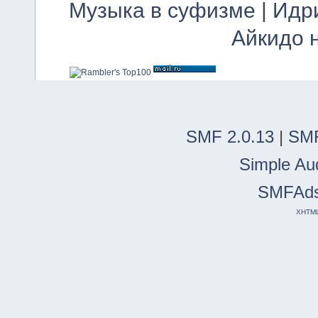
Музыка в суфизме
|
Идр
Айкидо 
SMF 2.0.13
|
SMF
Simple Au
SMFAd
XHTM