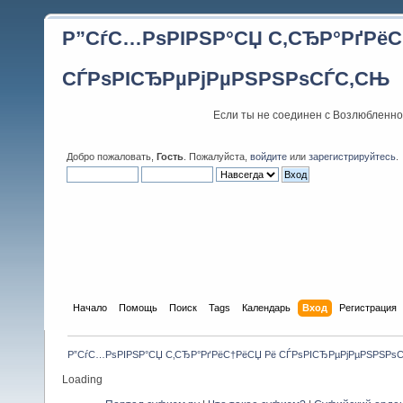
Р”СѓС…РѕРІРЅР°СЏ С‚СЂР°РґРёС
СЃРѕРІСЂРµРјРµРЅРЅРѕСЃС‚СЊ
Если ты не соединен с Возлюбленно
Добро пожаловать,
Гость
. Пожалуйста,
войдите
или
зарегистрируйтесь
.
Начало
Помощь
Поиск
Tags
Календарь
Вход
Регистрация
Р”СѓС…РѕРІРЅР°СЏ С‚СЂР°РґРёС†РёСЏ Рё СЃРѕРІСЂРµРјРµРЅРЅРѕ
Loading