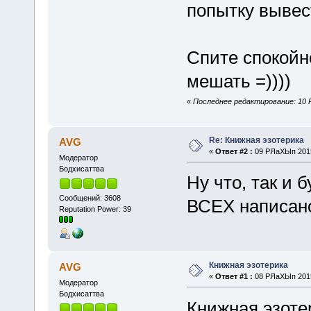
попытку вывес
Спите спокойн
мешать =))))
«
Последнее редактирование: 10 
Re: Книжная эзотерика
AVG
«
Ответ #2 :
09 РЯаХЫп 2015
Модератор
Бодхисаттва
Ну что, так и 
Сообщений: 3608
ВСЕХ написано
Reputation Power: 39
Книжная эзотерика
AVG
«
Ответ #1 :
08 РЯаХЫп 2015
Модератор
Бодхисаттва
Книжная эзоте