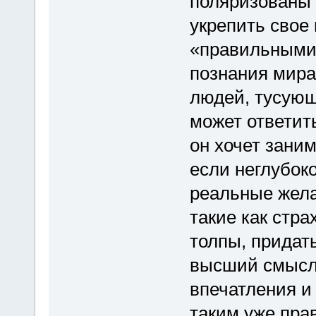
поляризованы
укрепить свое
«правильными
познания мира
людей, тусующ
может ответить
он хочет зани
если неглубоко
реальные жела
такие как стра
толпы, придат
высший смысл,
впечатления и 
таким уже пра