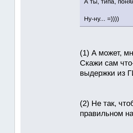
А ты, типа, поня
Ну-ну... =))))
(1) А может, м
Скажи сам что-
выдержки из Г
(2) Не так, чт
правильном на