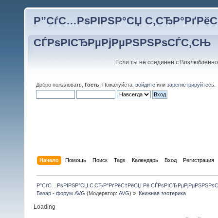
Р”СѓС…РѕРІРЅР°СЏ С‚СЂР°РґРёС
СЃРѕРІСЂРµРјРµРЅРЅРѕСЃС‚СЊ
Если ты не соединен с Возлюбленно
Добро пожаловать,
Гость
. Пожалуйста,
войдите
или
зарегистрируйтесь
.
Начало
Помощь
Поиск
Tags
Календарь
Вход
Регистрация
Р”СѓС…РѕРІРЅР°СЏ С‚СЂР°РґРёС†РёСЏ Рё СЃРѕРІСЂРµРјРµРЅРЅРѕ
Базар - форум AVG
(Модератор:
AVG
) »
Книжная эзотерика
Loading