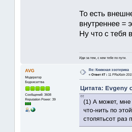
То есть внешн
внутреннее = 
Ну что с тебя 
Иди за тем, с кем тебе по пути.
Re: Книжная эзотерика
AVG
«
Ответ #7 :
11 РЯаХЫп 2015,
Модератор
Бодхисаттва
Цитата: Evgeny 
Сообщений: 3608
Reputation Power: 39
(1) А может, мн
что-нить по этой
стопятьсот раз 