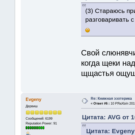
(3) Стараюсь пр
разговаривать с 
Свой слюнявчик
когда щеки над
щщастья ощуще
Re: Книжная эзотерика
Evgeny
«
Ответ #6 :
10 РЯаХЫп 2015
Дервиш
Цитата: AVG от 
Сообщений: 6199
Reputation Power: 91
Цитата: Evgeny