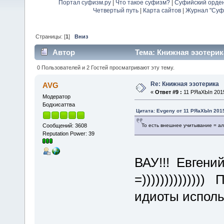
Портал суфизм.ру
|
Что такое суфизм?
|
Суфийский орде
Четвертый путь
|
Карта сайтов
|
Журнал "Суф
Страницы: [
1
]
Вниз
Автор
Тема: Книжная эзотерик
0 Пользователей и 2 Гостей просматривают эту тему.
Re: Книжная эзотерика
AVG
«
Ответ #9 :
11 РЯаХЫп 2015,
Модератор
Бодхисаттва
Цитата: Evgeny от 11 РЯаХЫп 2015
То есть внешнее учитывание = ал
Сообщений: 3608
Reputation Power: 39
ВАУ!!! Евгени
=))))))))))))))
идиоты использ