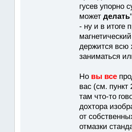
гусев упорно с
может
делать
- ну и в итоге
магнетический
держится всю 
заниматься или
Но
вы все
про
вас (см. пункт
там что-то гово
дохтора изобр
от собственных
отмазки станда