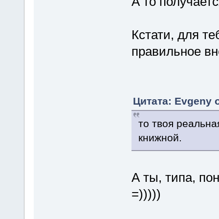
А то получается
Кстати, для те
правильное вне
Цитата: Evgeny 
то твоя реальна
книжной.
А ты, типа, по
=)))))