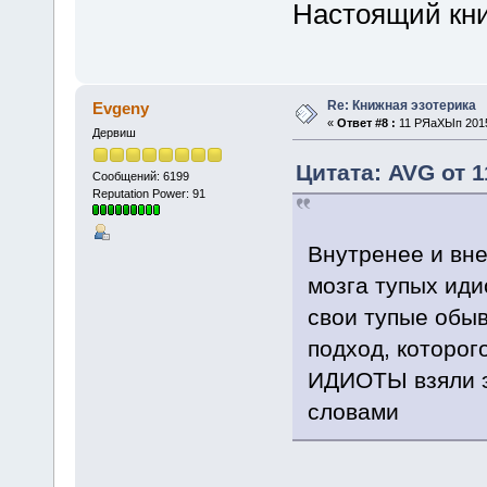
Настоящий кн
Re: Книжная эзотерика
Evgeny
«
Ответ #8 :
11 РЯаХЫп 2015,
Дервиш
Цитата: AVG от 
Сообщений: 6199
Reputation Power: 91
Внутренее и вн
мозга тупых иди
свои тупые обыв
подход, которог
ИДИОТЫ взяли э
словами