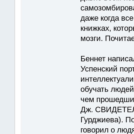
самозомбиров
даже когда все
книжках, кото
мозги. Почита
Беннет написа
Успенский пор
интеллектуали
обучать людей
чем прошедших
Дж. СВИДЕТЕЛЬ
Гурджиева). П
говорил о люд