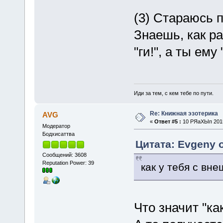
(3) Стараюсь п
Знаешь, как р
"ги!", а ты ему 
Иди за тем, с кем тебе по пути.
Re: Книжная эзотерика
AVG
«
Ответ #5 :
10 РЯаХЫп 2015
Модератор
Бодхисаттва
Цитата: Evgeny 
Сообщений: 3608
Reputation Power: 39
как у тебя с вн
Что значит "к