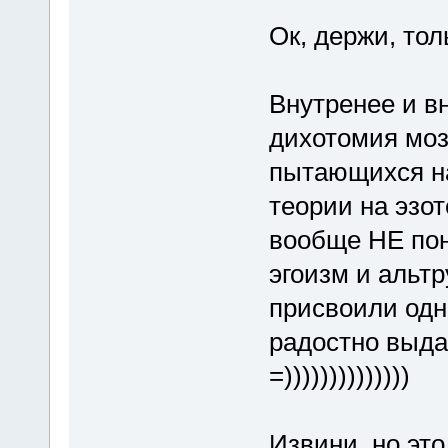
Ок, держи, тол
Внутренее и в
дихотомия моз
пытающихся на
теории на эзот
вообще НЕ по
эгоизм и альт
присвоили одн
радостно выда
=))))))))))))))
Извини, но эт