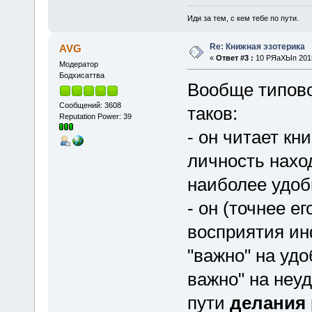
Иди за тем, с кем тебе по пути.
Re: Книжная эзотерика
AVG
«
Ответ #3 :
10 РЯаХЫп 2015
Модератор
Бодхисаттва
Вообще типово
Сообщений: 3608
таков:
Reputation Power: 39
- он читает кни
личность наход
наиболее удоб
- он (точнее е
восприятия и
"важно" на удо
важно" на неу
пути
делания