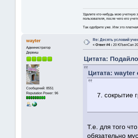
Удалите кто-нибудь мою учетную 
пользователя, после чего его учет
Так одобрите уже. Или это платна
Re: Десять условий уче
wayter
«
Ответ #4 :
20 ЮЪвпСап 201
Администратор
Дервиш
Цитата: Подайло
Цитата: wayter
Сообщений: 8551
Reputation Power: 96
7. сокрытие г
Т.е. для того ч
обязательно му