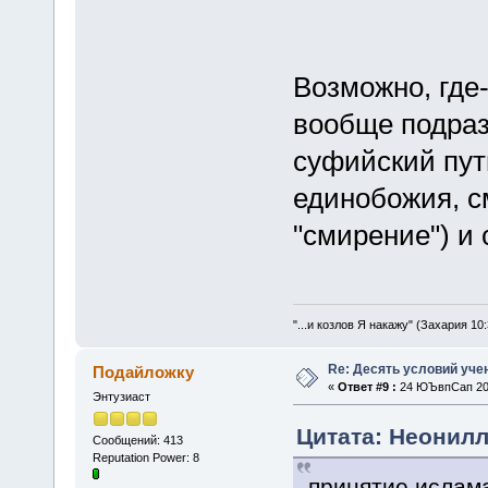
Возможно, где-
вообще подраз
суфийский пут
единобожия, с
"смирение") и 
"...и козлов Я накажу" (Захария 10:
Re: Десять условий уче
Подайложку
«
Ответ #9 :
24 ЮЪвпСап 201
Энтузиаст
Цитата: Неонилл
Сообщений: 413
Reputation Power: 8
принятие ислама