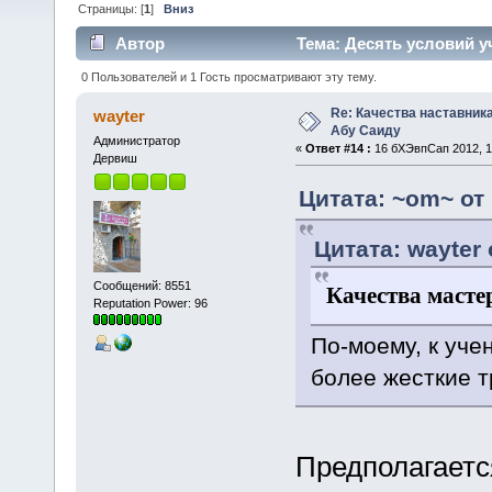
Страницы: [
1
]
Вниз
Автор
Тема: Десять условий у
0 Пользователей и 1 Гость просматривают эту тему.
Re: Качества наставника
wayter
Абу Саиду
Администратор
«
Ответ #14 :
16 бХЭвпСап 2012, 1
Дервиш
Цитата: ~om~ от
Цитата: wayter 
Сообщений: 8551
Качества масте
Reputation Power: 96
По-моему, к уче
более жесткие т
Предполагаетс