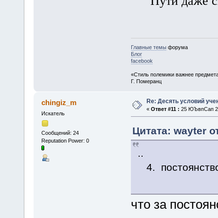
Пути даже с
Главные темы
форума
Блог
facebook
«Стиль полемики важнее предмета
Г. Померанц
Re: Десять условий уче
chingiz_m
«
Ответ #11 :
25 ЮЪвпСап 20
Искатель
Цитата: wayter о
Сообщений: 24
Reputation Power: 0
..
4. постоянство 
что за постоян