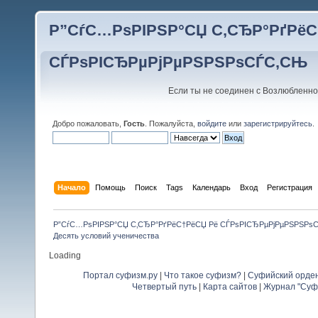
Р”СѓС…РѕРІРЅР°СЏ С‚СЂР°РґРёС
СЃРѕРІСЂРµРјРµРЅРЅРѕСЃС‚СЊ
Если ты не соединен с Возлюбленно
Добро пожаловать,
Гость
. Пожалуйста,
войдите
или
зарегистрируйтесь
.
Начало
Помощь
Поиск
Tags
Календарь
Вход
Регистрация
Р”СѓС…РѕРІРЅР°СЏ С‚СЂР°РґРёС†РёСЏ Рё СЃРѕРІСЂРµРјРµРЅРЅРѕ
Десять условий ученичества
Loading
Портал суфизм.ру
|
Что такое суфизм?
|
Суфийский орде
Четвертый путь
|
Карта сайтов
|
Журнал "Суф