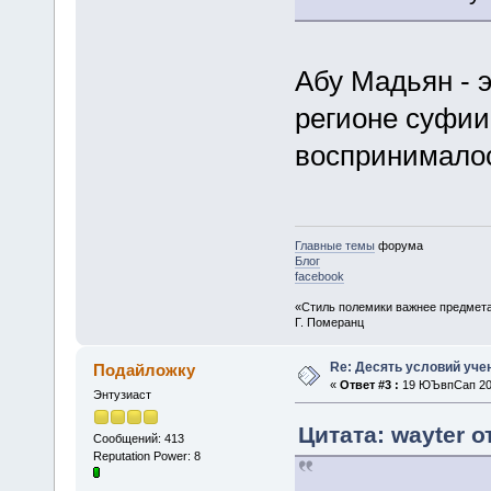
Абу Мадьян - э
регионе суфии
воспринималос
Главные темы
форума
Блог
facebook
«Стиль полемики важнее предмета
Г. Померанц
Re: Десять условий уче
Подайложку
«
Ответ #3 :
19 ЮЪвпСап 201
Энтузиаст
Цитата: wayter о
Сообщений: 413
Reputation Power: 8