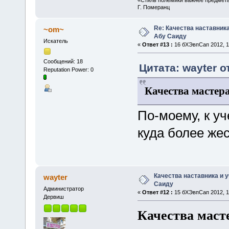
«Стиль полемики важнее предмета
Г. Померанц
Re: Качества наставника
~om~
Абу Саиду
Искатель
«
Ответ #13 :
16 бХЭвпСап 2012, 1
Сообщений: 18
Цитата: wayter о
Reputation Power: 0
Качества мастер
По-моему, к у
куда более жес
Качества наставника и 
wayter
Саиду
Администратор
«
Ответ #12 :
15 бХЭвпСап 2012, 1
Дервиш
Качества маст