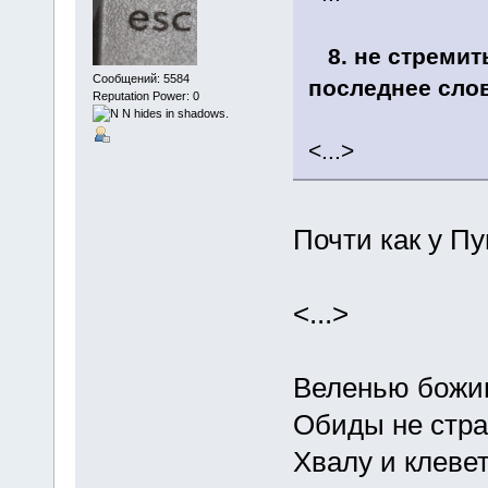
8. не стремит
Сообщений: 5584
последнее сло
Reputation Power: 0
<...>
Почти как у П
<...>
Веленью божию
Обиды не стра
Хвалу и клеве