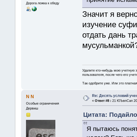
Дорога ложка к обеду
Значит я верно
изучение суфи
отдать дань т
мусульманкой
Удалите кто-нибудь мою учетную 
пользователя, после чего его учет
Так одобрите уже. Или это платна
Re: Десять условий уче
N N
«
Ответ #8 :
21 ЮЪвпСап 201
Особые ограничения
Дервиш
Цитата: Подайло
Я пытаюсь понят