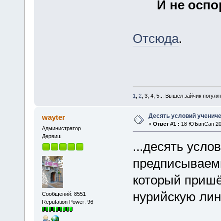
И не оспо
Отсюда
.
1
,
2
, 3, 4, 5... Вышел зайчик погулять
Десять условий ученич
wayter
«
Ответ #1 :
18 ЮЪвпСап 201
Администратор
Дервиш
...десять усло
предписываемы
который пришё
нурийскую ли
Сообщений: 8551
Reputation Power: 96