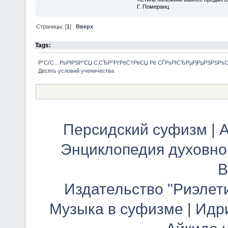
Г. Померанц
Страницы: [
1
]
Вверх
Tags:
Р”СѓС…РѕРІРЅР°СЏ С‚СЂР°РґРёС†РёСЏ Рё СЃРѕРІСЂРµРјРµРЅРЅРѕ
Десять условий ученичества
Персидский суфизм
|
А
Энциклопедия духовно
В
Издательство "Риэлет
Музыка в суфизме
|
Идр