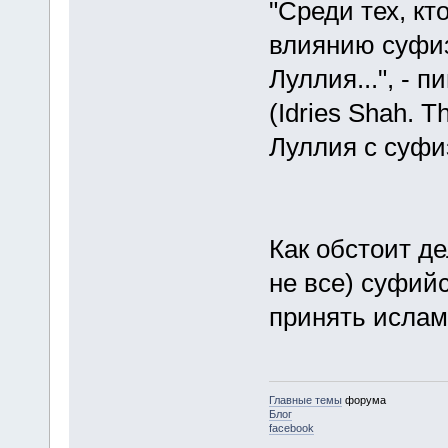
"Среди тех, к
влиянию суфи
Луллия...", - 
(Idries Shah. T
Луллия с суф
Как обстоит д
не все) суфий
принять ислам
Главные темы
форума
Блог
facebook