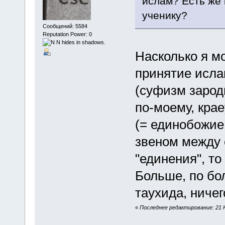
ислам? Есть же 
ученику?
Сообщений: 5584
Reputation Power: 0
Насколько я мо
принятие ислам
(суфизм зарод
по-моему, кра
(= единобожие
звеном между 
"единения", то
Больше, по бо
таухида, ничег
«
Последнее редактирование: 21 