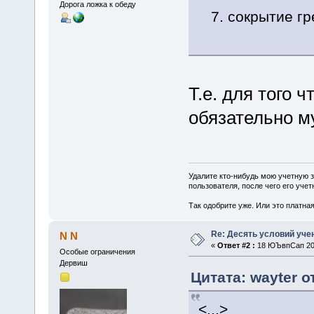
Дорога ложка к обеду
7. сокрытие гр
Т.е. для того 
обязательно 
Удалите кто-нибудь мою учетную 
пользователя, после чего его учет
Так одобрите уже. Или это платна
Re: Десять условий уче
N N
«
Ответ #2 :
18 ЮЪвпСап 201
Особые ограничения
Дервиш
Цитата: wayter о
<...>