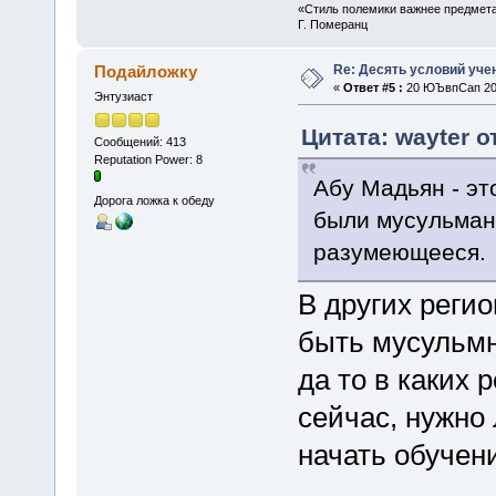
«Стиль полемики важнее предмета
Г. Померанц
Re: Десять условий уче
Подайложку
«
Ответ #5 :
20 ЮЪвпСап 201
Энтузиаст
Цитата: wayter о
Сообщений: 413
Reputation Power: 8
Абу Мадьян - это
Дорога ложка к обеду
были мусульман
разумеющееся.
В других регио
быть мусульм
да то в каких 
сейчас, нужно
начать обучен