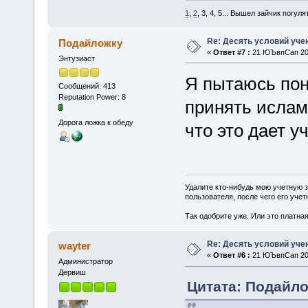
1
,
2
, 3, 4, 5... Вышел зайчик погулять
Re: Десять условий уче
Подайложку
«
Ответ #7 :
21 ЮЪвпСап 201
Энтузиаст
Я пытаюсь пон
Сообщений: 413
Reputation Power: 8
принять ислам?
Дорога ложка к обеду
что это дает у
Удалите кто-нибудь мою учетную 
пользователя, после чего его учет
Так одобрите уже. Или это платна
Re: Десять условий уче
wayter
«
Ответ #6 :
21 ЮЪвпСап 201
Администратор
Дервиш
Цитата: Подайло