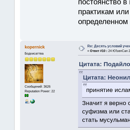
постоянство в
практикам или
определенном
Re: Десять условий уче
kopernick
«
Ответ #10 :
24 ЮЪвпСап 20
Бодхисаттва
Цитата: Подайло
Цитата: Неонил
Сообщений: 3626
принятие ислам
Reputation Power: 22
Значит я верно 
суфизма или ста
стать мусульма