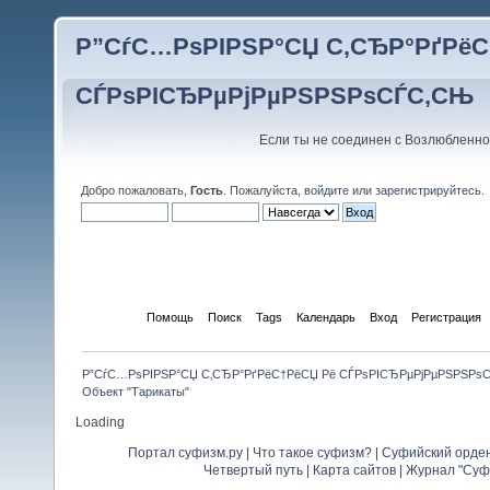
Р”СѓС…РѕРІРЅР°СЏ С‚СЂР°РґРёС
СЃРѕРІСЂРµРјРµРЅРЅРѕСЃС‚СЊ
Если ты не соединен с Возлюбленно
Добро пожаловать,
Гость
. Пожалуйста,
войдите
или
зарегистрируйтесь
.
Начало
Помощь
Поиск
Tags
Календарь
Вход
Регистрация
Р”СѓС…РѕРІРЅР°СЏ С‚СЂР°РґРёС†РёСЏ Рё СЃРѕРІСЂРµРјРµРЅРЅРѕ
Объект "Тарикаты"
Loading
Портал суфизм.ру
|
Что такое суфизм?
|
Суфийский орде
Четвертый путь
|
Карта сайтов
|
Журнал "Суф