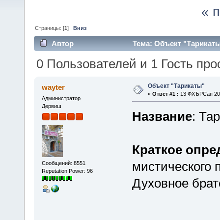
« 
Страницы: [
1
]
Вниз
Автор
Тема: Объект "Тарикаты
0 Пользователей и 1 Гость про
Объект "Тарикаты"
wayter
«
Ответ #1 :
13 ФХЪРСап 200
Администратор
Дервиш
Название
: Та
Краткое опре
мистического 
Сообщений: 8551
Reputation Power: 96
Духовное брат