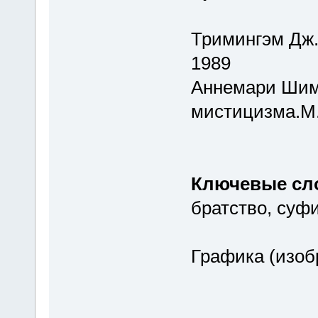
Тримингэм Дж.
1989
Аннемари Шим
мистицизма.М.
Ключевые сл
братство, суф
Графика (изоб