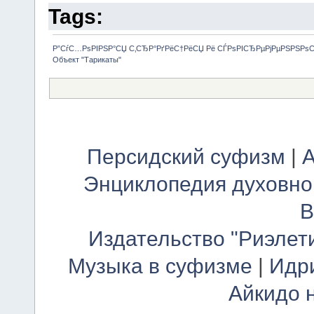
Tags:
Р”СѓС…РѕРІРЅР°СЏ С‚СЂР°РґРёС†РёСЏ Рё СЃРѕРІСЂРµРјРµРЅРЅРѕ
Объект "Тарикаты"
Персидский суфизм
|
А
Энциклопедия духовно
В
Издательство "Риэлет
Музыка в суфизме
|
Идр
Айкидо 