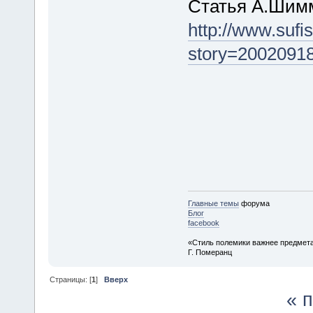
Статья А.Шимм
http://www.sufi
story=2002091
Главные темы
форума
Блог
facebook
«Стиль полемики важнее предмета
Г. Померанц
Страницы: [
1
]
Вверх
« 