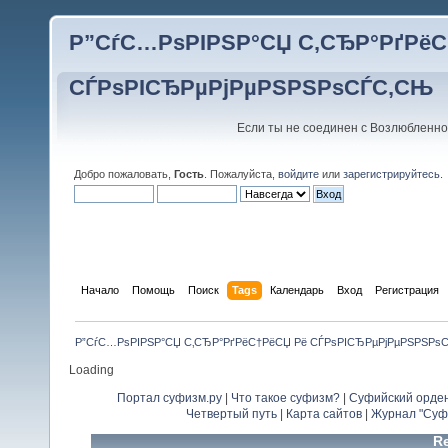
Р”СѓС…РѕРІРЅР°СЏ С‚СЂР°РґРёС
СЃРѕРІСЂРµРјРµРЅРЅРѕСЃС‚СЊ
Если ты не соединен с Возлюбленно
Добро пожаловать,
Гость
. Пожалуйста,
войдите
или
зарегистрируйтесь
.
Начало
Помощь
Поиск
Tags
Календарь
Вход
Регистрация
Р”СѓС…РѕРІРЅР°СЏ С‚СЂР°РґРёС†РёСЏ Рё СЃРѕРІСЂРµРјРµРЅРЅРѕ
Loading
Портал суфизм.ру
|
Что такое суфизм?
|
Суфийский орде
Четвертый путь
|
Карта сайтов
|
Журнал "Суф
Re