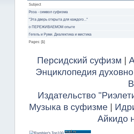
Subject
Роза - символ суфизма
"Эта дверь открыта для каждого..."
о ПЕРЕЖИВАЕМОМ опыте
Гегель и Руми. Диалектика и мистика
Pages: [
1
]
Персидский суфизм
|
А
Энциклопедия духовно
В
Издательство "Риэлет
Музыка в суфизме
|
Идр
Айкидо 